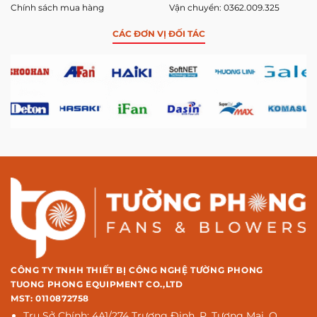
Chính sách mua hàng
Vận chuyển: 0362.009.325
CÁC ĐƠN VỊ ĐỐI TÁC
CÔNG TY TNHH THIẾT BỊ CÔNG NGHỆ TƯỜNG PHONG
TUONG PHONG EQUIPMENT CO.,LTD
MST: 0110872758
Trụ Sở Chính: 4A1/274 Trương Định, P. Tương Mai, Q.