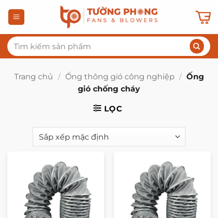
Bỏ
qua
nội
Tìm
dung
kiếm:
Trang chủ
/
Ống thông gió công nghiệp
/
Ống
gió chống cháy
LỌC