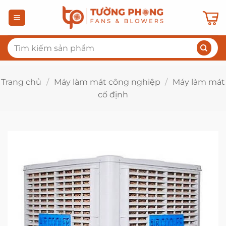
Bỏ
qua
nội
Tìm
dung
kiếm:
Trang chủ
/
Máy làm mát công nghiệp
/
Máy làm mát
cố định