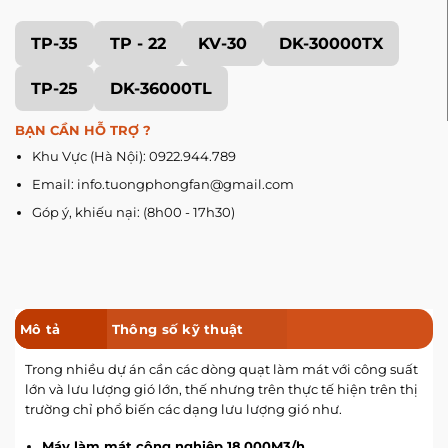
TP-35
TP - 22
KV-30
DK-30000TX
TP-25
DK-36000TL
BẠN CẦN HỖ TRỢ ?
Khu Vực (Hà Nội): 0922.944.789
Email: info.tuongphongfan@gmail.com
Góp ý, khiếu nại: (8h00 - 17h30)
Mô tả
Thông số kỹ thuật
Trong nhiều dự án cần các dòng quạt làm mát với công suất
lớn và lưu lượng gió lớn, thế nhưng trên thực tế hiện trên thị
trường chỉ phổ biến các dạng lưu lượng gió như.
Máy làm mát công nghiệp 18.000M3/h