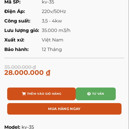
Mã SP:
kv-35
Điện Áp:
220v/50Hz
Công suất:
3,5 - 4kw
Lưu lượng gió:
35.000 m3/h
Xuất xứ:
Việt Nam
Bảo hành:
12 Tháng
35.000.000
₫
28.000.000
₫
THÊM VÀO GIỎ HÀNG
TƯ VẤN
MUA HÀNG NGAY
Model:
kv-35