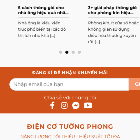
5 cách thông gió cho
3+ giải pháp thông gió
nhà ống hiệu quả nhất
cho phòng kín hiệu
hiện nay
quả nhất
Nhà ống là kiểu kiến
Phòng kín, ít cửa sổ hoặc
trúc phổ biến tại các đô
không gian sử dụng
thị lớn nhờ khả [...]
điều hòa thường xuyên
rất [...]
ĐĂNG KÍ ĐỂ NHẬN KHUYẾN MÃI
Chia sẻ với chúng tôi
ĐIỆN CƠ TƯỜNG PHONG
NĂNG LƯỢNG TỐI THIỂU - HIỆU SUẤT TỐI ĐA