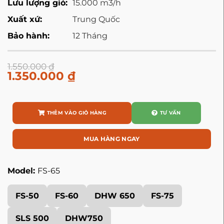
Lưu lượng gió:
15.000 m3/h
Xuất xứ:
Trung Quốc
Bảo hành:
12 Tháng
1.550.000
₫
1.350.000
₫
THÊM VÀO GIỎ HÀNG
TƯ VẤN
MUA HÀNG NGAY
Model:
FS-65
FS-50
FS-60
DHW 650
FS-75
SLS 500
DHW750