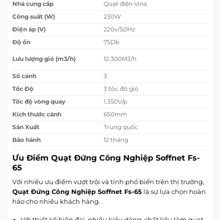
Nhà cung cấp
Quạt điện Vina
Công suất (W)
230W
Điện áp (V)
220v/50Hz
Độ ồn
75Db
Lưu lượng gió (m3/h)
12.300M3/h
Số cánh
3
Tốc Độ
3 tốc độ gió
Tốc độ vòng quay
1.350V/p
Kích thước cánh
650mm
Sản Xuất
Trung quốc
Bảo hành
12 tháng
Ưu Điểm Quạt Đứng Công Nghiệp Soffnet Fs-
65
Với nhiều ưu điểm vượt trội và tính phổ biến trên thị trường,
Quạt Đứng Công Nghiệp Soffnet Fs-65
là sự lựa chọn hoàn
hảo cho nhiều khách hàng.
Với thiết kế hiện đại, nhiều kiểu dáng, chất liệu làm quạt