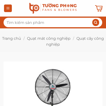
Bỏ
qua
nội
Tìm
dung
kiếm:
Trang chủ
/
Quạt mát công nghiệp
/
Quạt cây công
nghiệp