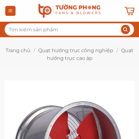
Bỏ
qua
nội
Tìm
dung
kiếm:
Trang chủ
/
Quạt hướng trục công nghiệp
/
Quạt
hướng trục cao áp