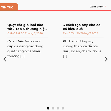
Xem thêm
TIN TỨC
Quạt cắt gió loại nào
3 cách tạo oxy cho ao
tốt? Top 5 thương hiệu
cá hiệu quả
đáng mua
20 Tháng 7, 2026
20 Tháng 7, 2026
Quạt Điện Vina cung
Khi hàm lượng oxy
cấp đa dạng các dòng
xuống thấp, cá dễ nổi
quạt cắt gió từ nhiều
đầu, bỏ ăn, chậm lớn và
thương [...]
[...]