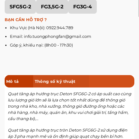
SFG5G-2
FG3,5G-2
FG3G-4
BẠN CẦN HỖ TRỢ ?
Khu Vực (Hà Nội): 0922.944.789
Email: info.tuongphongfan@gmail.com
Góp ý, khiếu nại: (8h00 - 17h30)
Mô tả
Thông số kỹ thuật
Quạt tăng áp hướng trục Deton SFG6G-2 có áp suất cao cùng
lưu lượng gió lớn sẽ là lựa chọn tốt nhất dùng để thông gió
trong nhà kho, nhà xưởng, thông gió đường ống hoặc các
nhà hàng, nhà máy, quán ăn, khu vui chơi giải trí, tầng hầm,
cầu thang bộ,…
Quạt tăng áp hướng trục tròn Deton SFG6G-2 sử dụng điện
áp 3 pha mạnh mẽ và ổn định giúp quạt chạy bền bỉ hơn.