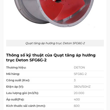
Quạt tăng áp hướng trục Deton SFG6G-2
Thông số kỹ thuật của Quạt tăng áp hướng
trục Deton SFG6G-2
Thương hiệu:
DETON
Mã hàng:
SFG6G-2
Công suất (Kw):
3
Điện áp (V):
380V/50HZ
Lưu lượng gió (m3/h):
20.000
Áp suất(Pa):
400
Kích thước sải cánh (mm):
600