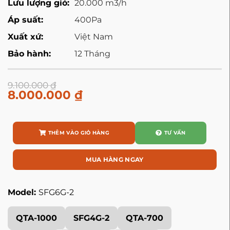
Lưu lượng gió:
20.000 m3/h
Áp suất:
400Pa
Xuất xứ:
Việt Nam
Bảo hành:
12 Tháng
9.100.000
₫
8.000.000
₫
THÊM VÀO GIỎ HÀNG
TƯ VẤN
MUA HÀNG NGAY
Model:
SFG6G-2
QTA-1000
SFG4G-2
QTA-700