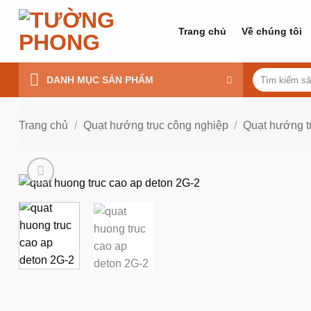
Bỏ
qua
Trang chủ
Về chúng tôi
nội
dung
Tìm
DANH MỤC SẢN PHẨM
kiếm:
Trang chủ
/
Quạt hướng trục công nghiệp
/
Quạt hướng t