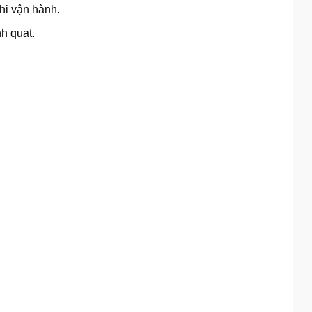
hi vận hành.
nh quạt.