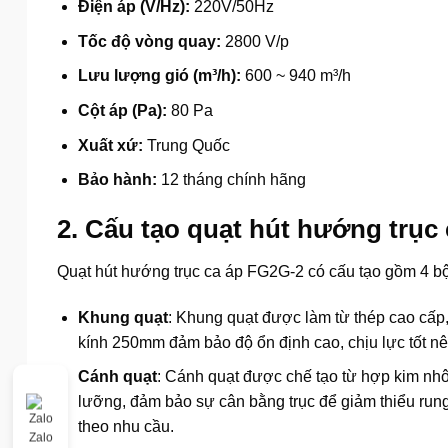
Điện áp (V/Hz):
220V/50Hz
Tốc độ vòng quay:
2800 V/p
Lưu lượng gió (m³/h):
600 ~ 940 m³/h
Cột áp (Pa):
80 Pa
Xuất xứ:
Trung Quốc
Bảo hành:
12 tháng chính hãng
2. Cấu tạo quạt hút hướng trục
Quạt hút hướng trục ca áp FG2G-2 có cấu tạo gồm 4 bộ 
Khung quạt
: Khung quạt được làm từ thép cao cấp,
kính 250mm đảm bảo độ ổn định cao, chịu lực tốt nê
Cánh quạt
: Cánh quạt được chế tạo từ hợp kim nhô
lưỡng, đảm bảo sự cân bằng trục để giảm thiểu rung 
theo nhu cầu.
Zalo