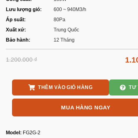
Lưu lượng gió:
600 ~ 940M3/h
Áp suất:
80Pa
Xuất xứ:
Trung Quốc
Bảo hành:
12 Tháng
1.1
1.200.000
₫
THÊM VÀO GIỎ HÀNG
TƯ
MUA HÀNG NGAY
Model:
FG2G-2