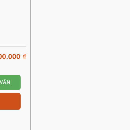
00.000
₫
 VẤN