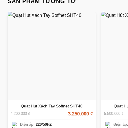
SẢN PHẨM TƯƠNG TỰ
Quạt Hút Xách Tay Soffnet SHT40
Quạt Hú
3.250.000
₫
4.200.000
₫
5.500.000
₫
Điện áp:
220/50HZ
Điện áp