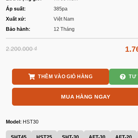
Áp suất:
385pa
Xuất xứ:
Việt Nam
Bảo hành:
12 Tháng
1.7
2.200.000
₫
THÊM VÀO GIỎ HÀNG
TƯ
MUA HÀNG NGAY
Model:
HST30
SHT45
HST25
SHT-30
AFT-30
AFT-20