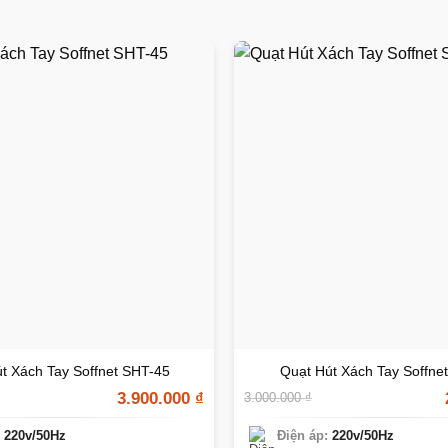
t Xách Tay Soffnet SHT-45
Quạt Hút Xách Tay Soffne
3.900.000
₫
3.000.000
₫
:
220v/50Hz
Điện áp:
220v/50Hz