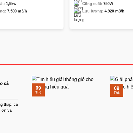
ất:
1,5kw
Công suất:
750W
ng:
7.500 m3/h
Lưu lượng:
4.920 m3/h
ao cá
09
09
Th6
Th6
g thấp, cá
 lớn và