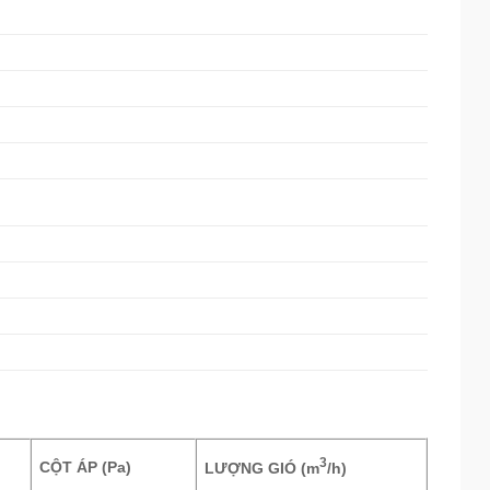
3
CỘT ÁP (Pa)
LƯỢNG GIÓ (m
/h)