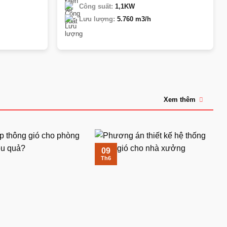
Công suất:
1,1KW
Lưu lượng:
5.760 m3/h
Xem thêm
09
Th6