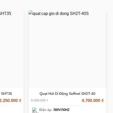
t SHT35
Quạt Hút Di Động Soffnet SH2T-40
2.250.000
₫
4.700.000
₫
5.000.000
₫
Điện áp:
380V/50HZ