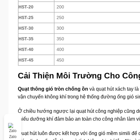
HST-20
200
HST-25
250
HST-30
300
HST-35
350
HST-40
400
HST-45
450
Cải Thiện Môi Trường Cho Côn
Quạt thông gió tròn chống ồn
và quạt hút xách tay l
vận chuyển không khí trong hệ thống đường ống gió simi
Ở chiều hướng ngược lại quạt hút công nghiệp cũng dùn
thiếu dưỡng khí đảm bảo an toàn cho công nhân làm vi
Quạt hút luôn được kết hợp với ống gió mềm simili để d
Zalo