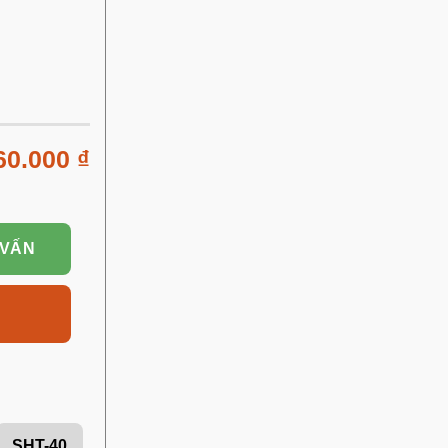
60.000
₫
 VẤN
SHT-40