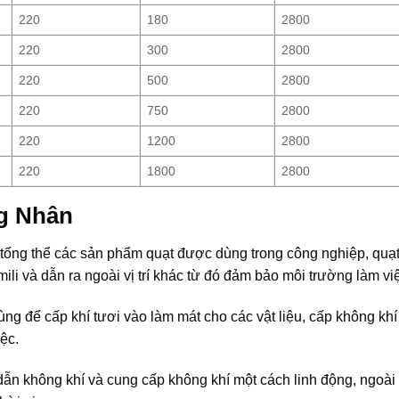
220
180
2800
220
300
2800
220
500
2800
220
750
2800
220
1200
2800
220
1800
2800
g Nhân
à tổng thể các sản phẩm quạt được dùng trong công nghiệp, quạ
li và dẫn ra ngoài vị trí khác từ đó đảm bảo môi trường làm vi
g để cấp khí tươi vào làm mát cho các vật liệu, cấp không khí 
ệc.
ẫn không khí và cung cấp không khí một cách linh động, ngoài r