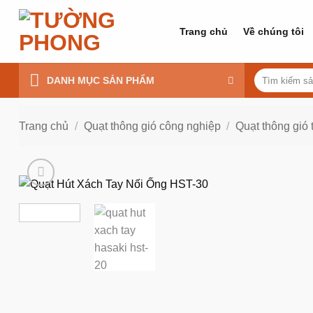
Bỏ
qua
Trang chủ
Về chúng tôi
nội
dung
Tìm
DANH MỤC SẢN PHẨM
kiếm:
Trang chủ
/
Quạt thông gió công nghiệp
/
Quạt thông gió 