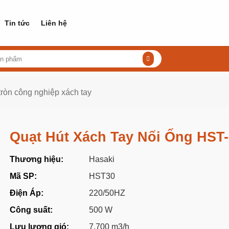
Tin tức
Liên hệ
tròn công nghiệp xách tay
Quạt Hút Xách Tay Nối Ống HST
Thương hiệu:
Hasaki
Mã SP:
HST30
Điện Áp:
220/50HZ
Công suất:
500 W
Lưu lượng gió:
7.700 m3/h