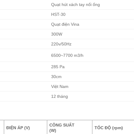
Quạt hút xách tay nối ống
HST-30
Quạt điện Vina
300W
220v/50Hz
6500~7700 m3/h
285 Pa
30cm
Việt Nam
12 tháng
CÔNG SUẤT
ĐIỆN ÁP
(V)
TỐC ĐỘ (rpm)
(W)