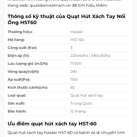
trang web: quatdienvietnam.vn để tìm hiểu thêm.
Thông số kỹ thuật của Quạt Hút Xách Tay Nối
Ống HST60
Thương hiệu:
Hasaki
Mã hàng:
HST-60
Công suất (Kw):
3
Điện áp (V):
220v50hz | 380v/50hz
Lưu lượng gió (m3/h):
17.500
Vòng quay(v/ph):
290
Áp suất(Pa):
1100
Kích thước cánh(cm):
60
Loại quạt:
Quạt hút xách tay
Sản xuất:
Trung Quốc
Bảo hành:
12 tháng
Ưu điểm quạt hút xách tay HST-60
Quạt hút xách tay hasaki HST-60 có bánh xe di chuyển linh