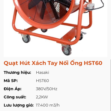
Quạt Hút Xách Tay Nối Ống HST60
Thương hiệu:
Hasaki
Mã SP:
HST60
Điện Áp:
380V/50Hz
Công suất:
2,2KW
Lưu lượng gió:
17.400 m3/h