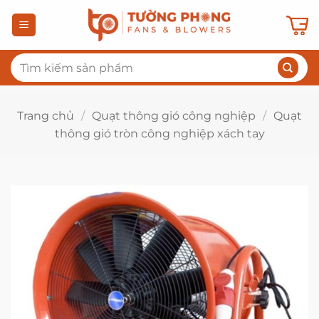
Bỏ
qua
nội
Tìm
dung
kiếm:
Trang chủ
/
Quạt thông gió công nghiệp
/
Quạt
thông gió tròn công nghiệp xách tay