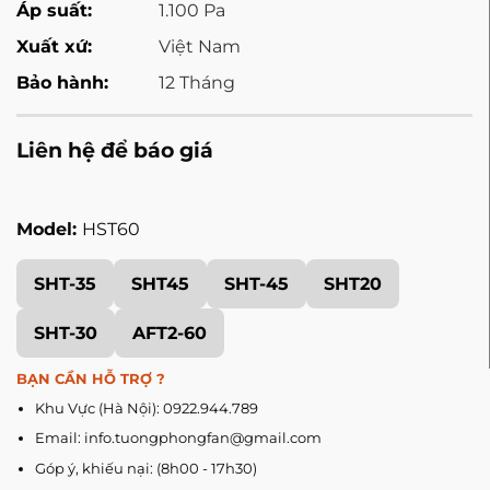
Áp suất:
1.100 Pa
Xuất xứ:
Việt Nam
Bảo hành:
12 Tháng
Liên hệ để báo giá
Model:
HST60
SHT-35
SHT45
SHT-45
SHT20
SHT-30
AFT2-60
BẠN CẦN HỖ TRỢ ?
Khu Vực (Hà Nội): 0922.944.789
Email: info.tuongphongfan@gmail.com
Góp ý, khiếu nại: (8h00 - 17h30)