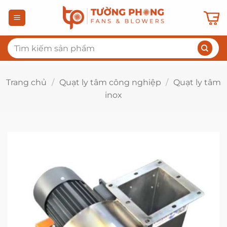
Bỏ
qua
nội
Tìm
dung
kiếm:
Trang chủ
/
Quạt ly tâm công nghiệp
/
Quạt ly tâm
inox