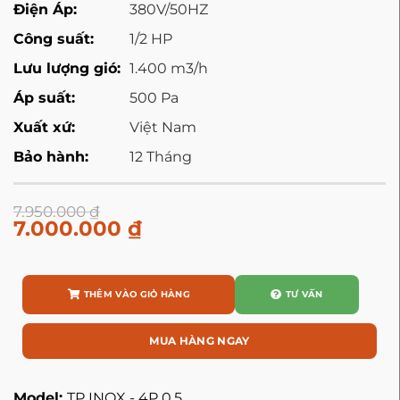
Điện Áp:
380V/50HZ
Công suất:
1/2 HP
Lưu lượng gió:
1.400 m3/h
Áp suất:
500 Pa
Xuất xứ:
Việt Nam
Bảo hành:
12 Tháng
7.950.000
₫
7.000.000
₫
THÊM VÀO GIỎ HÀNG
TƯ VẤN
MUA HÀNG NGAY
Model:
TP INOX - 4P 0,5