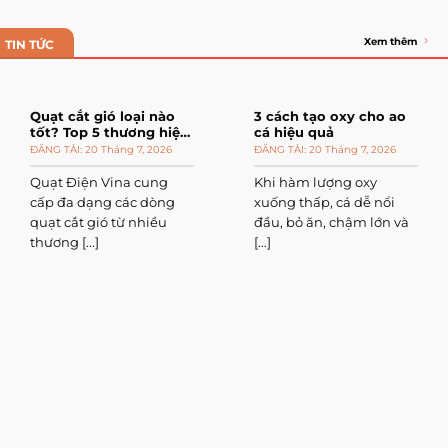
Xem thêm
TIN TỨC
Quạt cắt gió loại nào
3 cách tạo oxy cho ao
tốt? Top 5 thương hiệu
cá hiệu quả
đáng mua
20 Tháng 7, 2026
20 Tháng 7, 2026
Quạt Điện Vina cung
Khi hàm lượng oxy
cấp đa dạng các dòng
xuống thấp, cá dễ nổi
quạt cắt gió từ nhiều
đầu, bỏ ăn, chậm lớn và
thương [...]
[...]