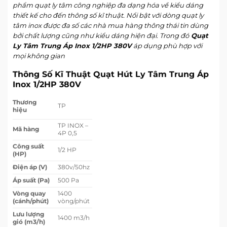
phẩm quạt ly tâm công nghiệp đa dạng hóa về kiểu dáng
thiết kế cho đến thông số kĩ thuật. Nổi bật với dòng quạt ly
tâm inox được đa số các nhà mua hàng thông thái tin dùng
bởi chất lượng cũng như kiểu dáng hiện đại. Trong đó
Quạt
Ly Tâm Trung Áp Inox 1/2HP 380V
áp dụng phù hợp với
mọi không gian
Thông Số Kĩ Thuật Quạt Hút Ly Tâm Trung Áp
Inox 1/2HP 380V
Thương
TP
hiệu
TP INOX –
Mã hàng
4P 0,5
Công suất
1/2 HP
(HP)
Điện áp (V)
380v/50hz
Áp suất (Pa)
500 Pa
Vòng quay
1400
(cánh/phút)
vòng/phút
Lưu lượng
1400 m3/h
gió (m3/h)