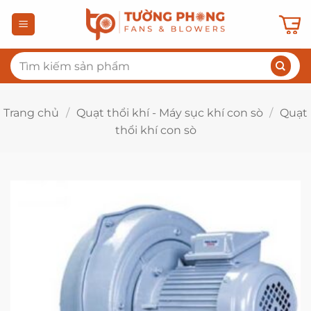
Bỏ
qua
nội
Tìm
dung
kiếm:
Trang chủ
/
Quạt thổi khí - Máy sục khí con sò
/
Quạt
thổi khí con sò