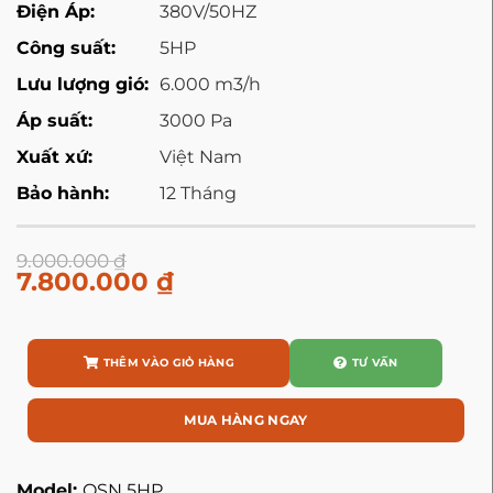
Điện Áp:
380V/50HZ
Công suất:
5HP
Lưu lượng gió:
6.000 m3/h
Áp suất:
3000 Pa
Xuất xứ:
Việt Nam
Bảo hành:
12 Tháng
9.000.000
₫
7.800.000
₫
THÊM VÀO GIỎ HÀNG
TƯ VẤN
MUA HÀNG NGAY
Model:
QSN 5HP