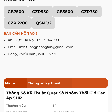
GB7500
CZR550
GB5500
CZR750
CZR 2200
QSN 1/2
BẠN CẦN HỖ TRỢ ?
Khu Vực (Hà Nội): 0922.944.789
Email: info.tuongphongfan@gmail.com
Góp ý, khiếu nại: (8h00 - 17h30)
Mô tả
Thông số kỹ thuật
Thông Số Kỹ Thuật Quạt Sò Nhôm Thổi Gió Cao
Áp 5HP
Thương hiệu
TP