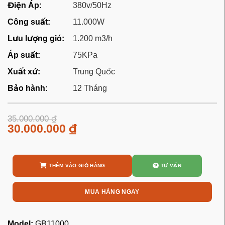
Điện Áp:
380v/50Hz
Công suất:
11.000W
Lưu lượng gió:
1.200 m3/h
Áp suất:
75KPa
Xuất xứ:
Trung Quốc
Bảo hành:
12 Tháng
35.000.000
₫
30.000.000
₫
THÊM VÀO GIỎ HÀNG
TƯ VẤN
MUA HÀNG NGAY
Model:
GB11000