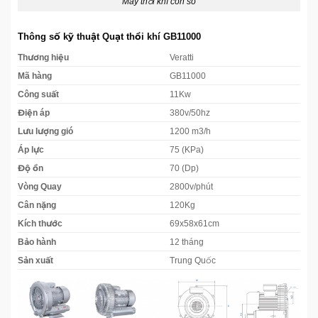
“Máy thổi khí con sò”
Thông số kỹ thuật Quạt thổi khí GB11000
Thương hiệu
Veratti
Mã hàng
GB11000
Công suất
11Kw
Điện áp
380v/50hz
Lưu lượng gió
1200 m3/h
Áp lực
75 (KPa)
Độ ồn
70 (Dp)
Vòng Quay
2800v/phút
Cân nặng
120Kg
Kích thước
69x58x61cm
Bảo hành
12 tháng
Sản xuất
Trung Quốc