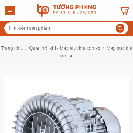
Bỏ
qua
nội
Tìm
dung
kiếm:
Trang chủ
/
Quạt thổi khí - Máy sục khí con sò
/
Máy sục khí
con sò