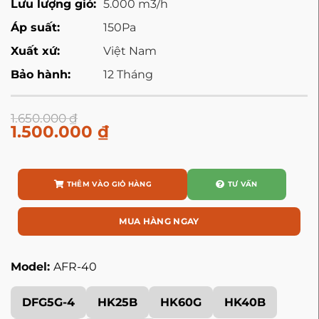
Lưu lượng gió:
5.000 m3/h
Áp suất:
150Pa
Xuất xứ:
Việt Nam
Bảo hành:
12 Tháng
1.650.000
₫
1.500.000
₫
THÊM VÀO GIỎ HÀNG
TƯ VẤN
MUA HÀNG NGAY
Model:
AFR-40
DFG5G-4
HK25B
HK60G
HK40B