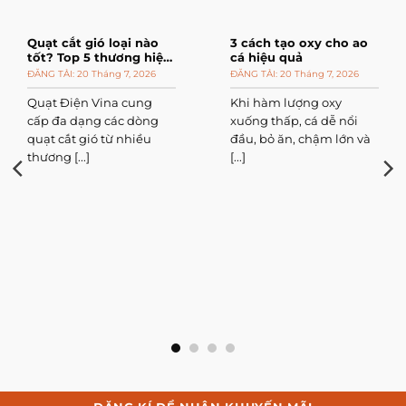
09
09
Th6
Th6
5 cách thông gió cho
3+ giải pháp thông gió
nhà ống hiệu quả nhất
cho phòng kín hiệu
hiện nay
quả nhất
Nhà ống là kiểu kiến
Phòng kín, ít cửa sổ hoặ
trúc phổ biến tại các đô
không gian sử dụng
thị lớn nhờ khả [...]
điều hòa thường xuyên
rất [...]