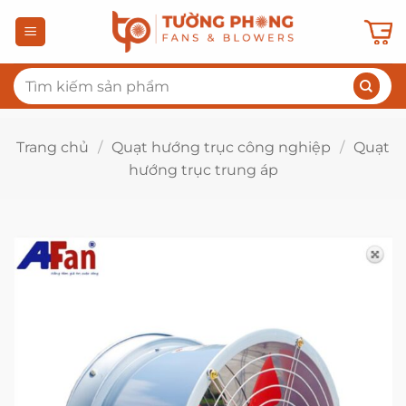
Bỏ
qua
nội
Tìm
dung
kiếm:
Trang chủ
/
Quạt hướng trục công nghiệp
/
Quạt
hướng trục trung áp