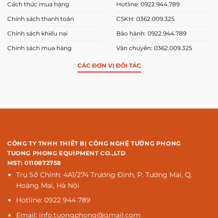
Cách thức mua hàng
Hotline: 0922.944.789
Chính sách thanh toán
CSKH: 0362.009.325
Chính sách khiếu nại
Bảo hành: 0922.944.789
Chính sách mua hàng
Vận chuyển: 0362.009.325
CÁC ĐƠN VỊ ĐỐI TÁC
CÔNG TY TNHH THIẾT BỊ CÔNG NGHỆ TƯỜNG PHONG
TUONG PHONG EQUIPMENT CO.,LTD
MST: 0110872758
Trụ Sở Chính: 4A1/274 Trương Định, P. Tương Mai, Q.
Hoàng Mai, Hà Nội
Hotline: 0922 944 789
Email: info.tuongphong@gmail.com