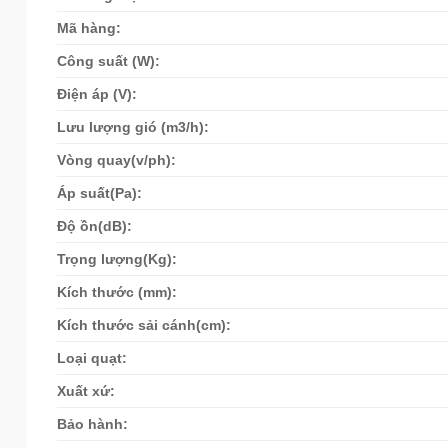
Mã hàng:
Công suất (W):
Điện áp (V):
Lưu lượng gió (m3/h):
Vòng quay(v/ph):
Áp suất(Pa):
Độ ồn(dB):
Trọng lượng(Kg):
Kích thước (mm):
Kích thước sải cánh(cm):
Loại quạt:
Xuất xứ:
Bảo hành: