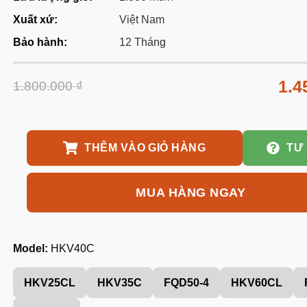
Xuất xứ:
Việt Nam
Bảo hành:
12 Tháng
1.4
1.800.000
₫
THÊM VÀO GIỎ HÀNG
TƯ
MUA HÀNG NGAY
Model:
HKV40C
HKV25CL
HKV35C
FQD50-4
HKV60CL