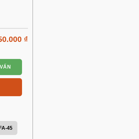
50.000
₫
 VẤN
FA-45