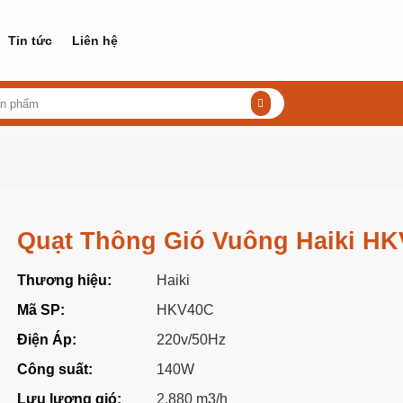
Tin tức
Liên hệ
Quạt Thông Gió Vuông Haiki H
Thương hiệu:
Haiki
Mã SP:
HKV40C
Điện Áp:
220v/50Hz
Công suất:
140W
Lưu lượng gió:
2.880 m3/h