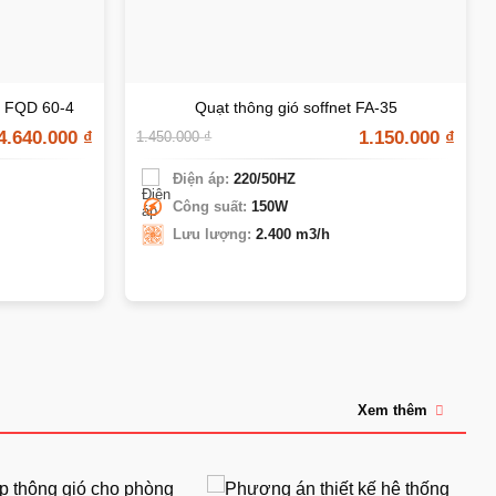
n FQD 60-4
Quạt thông gió soffnet FA-35
4.640.000
₫
1.150.000
₫
1.450.000
₫
Điện áp:
220/50HZ
Công suất:
150W
Lưu lượng:
2.400 m3/h
Xem thêm