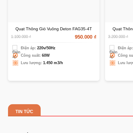
Quạt Thông Gió Vuông Deton FAG35-4T
Quạt Thôn
950.000
₫
1.100.000
₫
3.200.000
₫
Điện áp:
220v/50Hz
Điện áp
Công suất:
60W
Công su
Lưu lượng:
1.450 m3/h
Lưu lượ
TIN TỨC