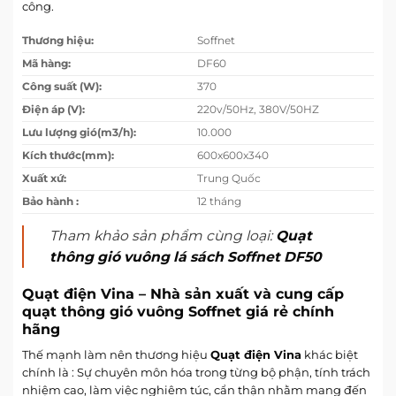
công.
Thương hiệu:
Soffnet
Mã hàng:
DF60
Công suất (W):
370
Điện áp (V):
220v/50Hz, 380V/50HZ
Lưu lượng gió(m3/h):
10.000
Kích thước(mm):
600x600x340
Xuất xứ:
Trung Quốc
Bảo hành :
12 tháng
Tham khảo sản phẩm cùng loại:
Quạt
thông gió vuông lá sách Soffnet DF50
Quạt điện Vina – Nhà sản xuất và cung cấp
quạt thông gió vuông Soffnet giá rẻ chính
hãng
Thế mạnh làm nên thương hiệu
Quạt điện Vina
khác biệt
chính là : Sự chuyên môn hóa trong từng bộ phận, tính trách
nhiệm cao, làm việc nghiêm túc, cẩn thận nhằm mang đến