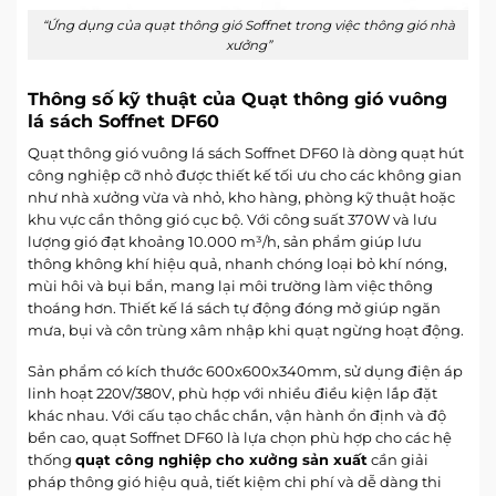
“Ứng dụng của quạt thông gió Soffnet trong việc thông gió nhà
xưởng”
Thông số kỹ thuật của Quạt thông gió vuông
lá sách Soffnet DF60
Quạt thông gió vuông lá sách Soffnet DF60 là dòng quạt hút
công nghiệp cỡ nhỏ được thiết kế tối ưu cho các không gian
như nhà xưởng vừa và nhỏ, kho hàng, phòng kỹ thuật hoặc
khu vực cần thông gió cục bộ. Với công suất 370W và lưu
lượng gió đạt khoảng 10.000 m³/h, sản phẩm giúp lưu
thông không khí hiệu quả, nhanh chóng loại bỏ khí nóng,
mùi hôi và bụi bẩn, mang lại môi trường làm việc thông
thoáng hơn. Thiết kế lá sách tự động đóng mở giúp ngăn
mưa, bụi và côn trùng xâm nhập khi quạt ngừng hoạt động.
Sản phẩm có kích thước 600x600x340mm, sử dụng điện áp
linh hoạt 220V/380V, phù hợp với nhiều điều kiện lắp đặt
khác nhau. Với cấu tạo chắc chắn, vận hành ổn định và độ
bền cao, quạt Soffnet DF60 là lựa chọn phù hợp cho các hệ
thống
quạt công nghiệp cho xưởng sản xuất
cần giải
pháp thông gió hiệu quả, tiết kiệm chi phí và dễ dàng thi