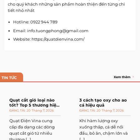
cho quý khách những sản phẩm hoàn thiện đến từng chi
tiết nhỏ nhất
Hotline: 0922 944 789
Email: info.tuongphong@gmail.com
Website: https://quatdienvina.com/
Xem thêm
TIN TỨC
Quạt cắt gió loại nào
3 cách tạo oxy cho ao
tốt? Top 5 thương hiệu
cá hiệu quả
đáng mua
20 Tháng 7, 2026
20 Tháng 7, 2026
Quạt Điện Vina cung
Khi hàm lượng oxy
cấp đa dạng các dòng
xuống thấp, cá dễ nổi
quạt cắt gió từ nhiều
đầu, bỏ ăn, chậm lớn và
thương [...]
[...]