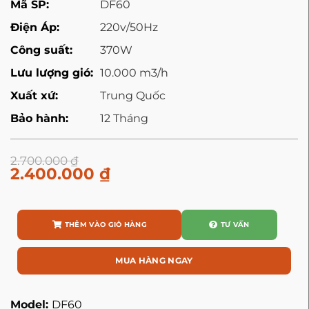
Mã SP:
DF60
Điện Áp:
220v/50Hz
Công suất:
370W
Lưu lượng gió:
10.000 m3/h
Xuất xứ:
Trung Quốc
Bảo hành:
12 Tháng
2.700.000
₫
2.400.000
₫
THÊM VÀO GIỎ HÀNG
TƯ VẤN
MUA HÀNG NGAY
Model:
DF60