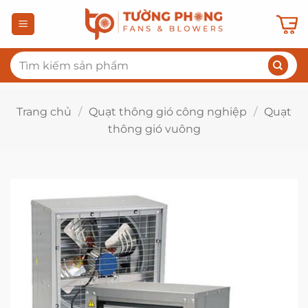
Bỏ
qua
nội
Tìm
dung
kiếm:
Trang chủ
/
Quạt thông gió công nghiệp
/
Quạt
thông gió vuông