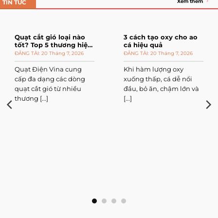
Xem thêm
TIN TỨC
Quạt cắt gió loại nào
3 cách tạo oxy cho ao
tốt? Top 5 thương hiệu
cá hiệu quả
đáng mua
20 Tháng 7, 2026
20 Tháng 7, 2026
Quạt Điện Vina cung
Khi hàm lượng oxy
cấp đa dạng các dòng
xuống thấp, cá dễ nổi
quạt cắt gió từ nhiều
đầu, bỏ ăn, chậm lớn và
thương [...]
[...]