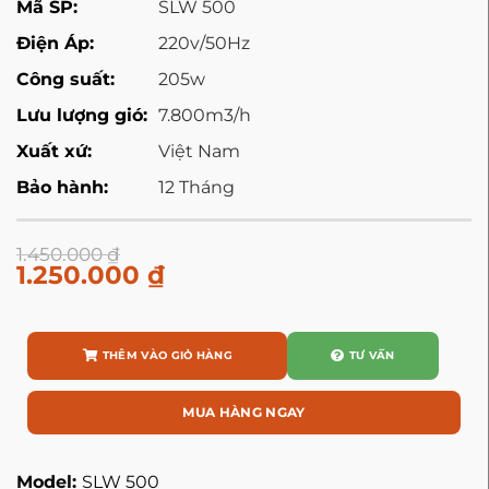
Mã SP:
SLW 500
Điện Áp:
220v/50Hz
Công suất:
205w
Lưu lượng gió:
7.800m3/h
Xuất xứ:
Việt Nam
Bảo hành:
12 Tháng
1.450.000
₫
1.250.000
₫
THÊM VÀO GIỎ HÀNG
TƯ VẤN
MUA HÀNG NGAY
Model:
SLW 500