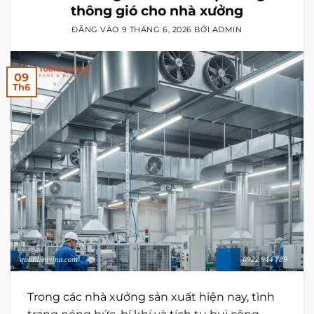
thông gió cho nhà xưởng
ĐĂNG VÀO
9 THÁNG 6, 2026
BỞI
ADMIN
09
Th6
Trong các nhà xưởng sản xuất hiện nay, tình