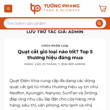
Bỏ
qua
nội
Tìm
dung
kiếm:
LƯU TRỮ TÁC GIẢ:
ADMIN
CHƯA PHÂN LOẠI
Quạt cắt gió loại nào tốt? Top 5
thương hiệu đáng mua
ĐĂNG VÀO
20 THÁNG 7, 2026
BỞI
ADMIN
Quạt Điện Vina cung cấp đa dạng các dòng
quạt cắt gió từ nhiều thương hiệu uy tín như
Nedfon, Kyungjin, Nanyoo, SunFan và Jinling,
đáp ứng nhu cầu lắp đặt cho cửa hàng, nhà
hàng, siêu thị, văn phòng, kho lạnh và nhà