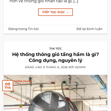
hơn về thông gió nhân tạo là gì, […]
TIẾP TỤC ĐỌC
→
Đăng trong
Tin tức
Để lại bình luận
TIN TỨC
Hệ thống thông gió tầng hầm là gì?
Công dụng, nguyên lý
ĐĂNG VÀO
9 THÁNG 6, 2026
BỞI
ADMIN
09
Th6