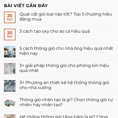
BÀI VIẾT GẦN ĐÂY
Quạt cắt gió loại nào tốt? Top 5 thương hiệu
20
đáng mua
Th7
Không
có
3 cách tạo oxy cho ao cá hiệu quả
bình
20
luận
Th7
Không
ở
có
Quạt
bình
cắt
luận
5 cách thông gió cho nhà ống hiệu quả nhất
gió
ở
loại
hiện nay
3
nào
cách
tốt?
Không
tạo
Top
có
oxy
3+ giải pháp thông gió cho phòng kín hiệu
5
bình
cho
thương
luận
quả nhất
ao
hiệu
ở
cá
đáng
5
Không
hiệu
mua
cách
có
quả
3+ Phương án thiết kế hệ thống thông gió
thông
bình
gió
luận
cho nhà xưởng
cho
ở
nhà
3+
Không
ống
giải
có
Thông gió nhân tạo là gì? Chọn thông gió tự
hiệu
pháp
bình
quả
thông
luận
nhiên hay nhân tạo?
nhất
gió
ở
hiện
cho
3+
Không
nay
phòng
Phương
có
Hệ thống thông gió tầng hầm là gì? Công
kín
án
bình