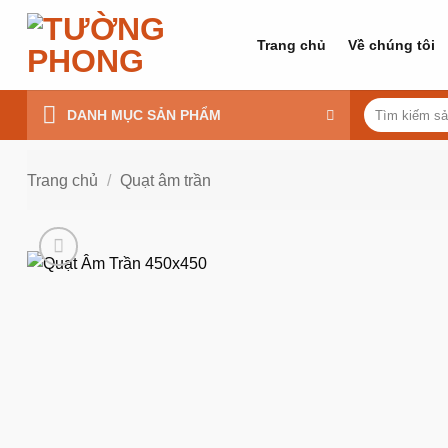
Bỏ
qua
Trang chủ
Về chúng tôi
nội
dung
Tìm
DANH MỤC SẢN PHẨM
kiếm:
Trang chủ
/
Quạt âm trần