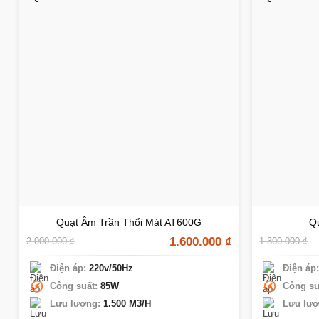
Quạt Âm Trần Thổi Mát AT600G
Q
1.600.000
₫
2.000.000
₫
1.300.000
₫
Điện áp:
220v/50Hz
Điện áp
Công suất:
85W
Công su
Lưu lượng:
1.500 M3/H
Lưu lượ