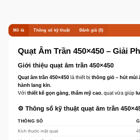
Mô tả
Thông số kỹ thuật
Đánh giá (0)
Quạt Âm Trần 450×450 – Giải P
Giới thiệu quạt âm trần 450×450
Quạt âm trần 450×450
là thiết bị
thông gió – hút mùi 
hành lang kín.
Với
thiết kế gọn gàng, thẩm mỹ cao
, quạt vừa giúp
l
⚙️
Thông số kỹ thuật quạt âm trần 450×4
THÔNG SỐ
G
Kích thước mặt quạt
4