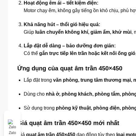
Hoạt động êm ái – tiết kiệm điện:
Motor chạy êm, không gây tiếng ồn khó chịu, phù h
Khả năng hút – thổi gió hiệu quả:
Giúp
luân chuyển không khí, giảm ẩm, khử mùi
, 
Lắp đặt dễ dàng – bảo dưỡng đơn giản:
Có thể
gắn trực tiếp lên trần hoặc kết nối ống gió
Ứng dụng của quạt âm trần 450×450
Lắp đặt trong
văn phòng, trung tâm thương mại, 
Dùng cho
nhà ở, phòng khách, phòng tắm, phòng
Sử dụng trong
phòng kỹ thuật, phòng điện, phòng
Giá quạt âm trần 450×450 mới nhất
Zalo
Giá
quạt âm trần 450×450
dao động tùy theo
loại mot