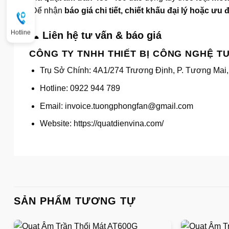
Để nhận
báo giá chi tiết, chiết khấu đại lý hoặc ưu 
Hotline
📞
Liên hệ tư vấn & báo giá
CÔNG TY TNHH THIẾT BỊ CÔNG NGHỆ 
Trụ Sở Chính: 4A1/274 Trương Định, P. Tương Mai,
Hotline: 0922 944 789
Email: invoice.tuongphongfan@gmail.com
Website: https://quatdienvina.com/
SẢN PHẨM TƯƠNG TỰ