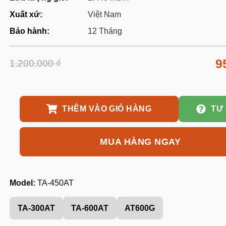
Xuất xứ:
Việt Nam
Bảo hành:
12 Tháng
9
1.200.000
₫
THÊM VÀO GIỎ HÀNG
TƯ
MUA HÀNG NGAY
Model:
TA-450AT
TA-300AT
TA-600AT
AT600G