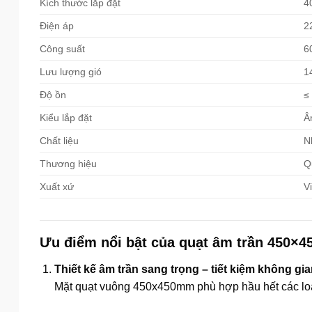
Kích thước lắp đặt
4
Điện áp
2
Công suất
6
Lưu lượng gió
1
Độ ồn
≤
Kiểu lắp đặt
Â
Chất liệu
N
Thương hiệu
Q
Xuất xứ
V
Ưu điểm nổi bật của quạt âm trần 450×4
Thiết kế âm trần sang trọng – tiết kiệm không gia
Mặt quạt vuông 450x450mm phù hợp hầu hết các lo