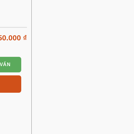
50.000
₫
 VẤN