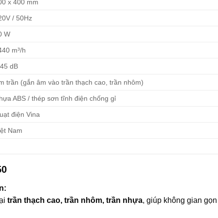
00 x 400 mm
20V / 50Hz
0 W
440 m³/h
 45 dB
m trần (gắn âm vào trần thạch cao, trần nhôm)
hựa ABS / thép sơn tĩnh điện chống gỉ
uạt điện Vina
iệt Nam
50
n:
ại
trần thạch cao, trần nhôm, trần nhựa
, giúp không gian gọn