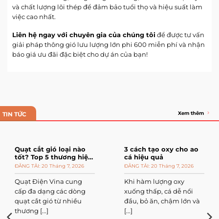
và chất lượng lõi thép để đảm bảo tuổi thọ và hiệu suất làm
việc cao nhất.
Liên hệ ngay với chuyên gia của chúng tôi
để được tư vấn
giải pháp thông gió lưu lượng lớn
phi 600
miễn phí và nhận
báo giá ưu đãi đặc biệt cho dự án của bạn!
Xem thêm
TIN TỨC
Quạt cắt gió loại nào
3 cách tạo oxy cho ao
tốt? Top 5 thương hiệu
cá hiệu quả
đáng mua
20 Tháng 7, 2026
20 Tháng 7, 2026
Quạt Điện Vina cung
Khi hàm lượng oxy
cấp đa dạng các dòng
xuống thấp, cá dễ nổi
quạt cắt gió từ nhiều
đầu, bỏ ăn, chậm lớn và
thương [...]
[...]