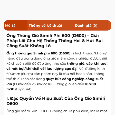
Mô tả
Thông số kỹ thuật
Đánh giá (0)
Ống Thông Gió Simili Phi 600 (D600) – Giải
Pháp Lõi Cho Hệ Thống Thông Hơi & Hút Bụi
Công Suất Khổng Lồ
Ống thông gió Simili
phi 600
(D600)
là kích thước “khủng”
hàng đầu trong dòng ống gió mềm công nghiệp, được thiết
kế chuyên biệt để đáp ứng nhu cầu
thông gió, cấp khí tươi,
và hút bụi/khí thải với lưu lượng cực đại
. Với đường kính
600mm
(
60cm
), sản phẩm này là cầu nối hoàn hảo, không
thể thiếu cho các dòng
quạt hút công nghiệp công suất
lớn
(
1.1 kW
đến
2.2 kW
có lưu lượng gió lên đến
18.700
m3h
(tùy quạt).
I. Đặc Quyền Về Hiệu Suất Của Ống Gió Simili
D600
Ống gió mềm Simili D600 không chỉ là phụ kiện, mà là một