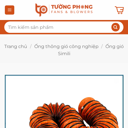
Bỏ
qua
nội
Tìm
dung
kiếm:
Trang chủ
/
Ống thông gió công nghiệp
/
Ống gió
Simili