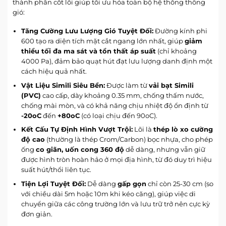
thành phần cốt lõi giúp tối ưu hóa toàn bộ hệ thống thông
gió:
Tăng Cường Lưu Lượng Gió Tuyệt Đối:
Đường kính
phi
600
tạo ra diện tích mặt cắt ngang lớn nhất, giúp
giảm
thiểu tối đa ma sát và tổn thất áp suất
(chỉ khoảng
4000 Pa
), đảm bảo quạt hút đạt lưu lượng danh định một
cách hiệu quả nhất.
Vật Liệu Simili Siêu Bền:
Được làm từ
vải bạt Simili
(PVC)
cao cấp, dày khoảng
0.35 mm
, chống thấm nước,
chống mài mòn, và có khả năng chịu nhiệt độ ổn định từ
-20oC
đến
+80oC
(có loại chịu đến
90oC
).
Kết Cấu Tự Định Hình Vượt Trội:
Lõi là
thép lò xo cường
độ cao
(thường là thép Crom/Carbon) bọc nhựa, cho phép
ống
co giãn, uốn cong 360 độ
dễ dàng, nhưng vẫn giữ
được hình tròn hoàn hảo ở mọi địa hình, từ đó duy trì hiệu
suất hút/thổi liên tục.
Tiện Lợi Tuyệt Đối:
Dễ dàng
gấp gọn
chỉ còn
25-30 cm
(so
với chiều dài
5m
hoặc
10m
khi kéo căng), giúp việc di
chuyển giữa các công trường lớn và lưu trữ trở nên cực kỳ
đơn giản.