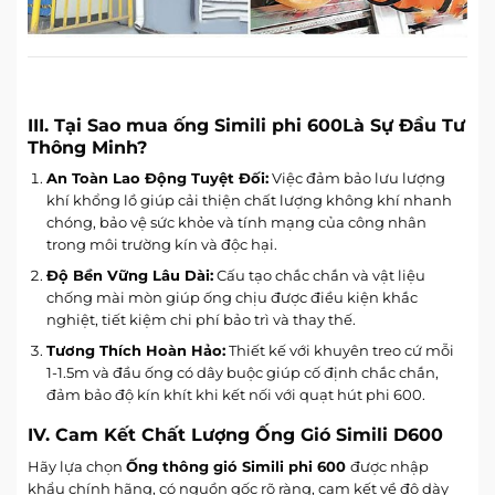
III. Tại Sao mua ống Simili
phi 600
Là Sự Đầu Tư
Thông Minh?
An Toàn Lao Động Tuyệt Đối:
Việc đảm bảo lưu lượng
khí khổng lồ giúp cải thiện chất lượng không khí nhanh
chóng, bảo vệ sức khỏe và tính mạng của công nhân
trong môi trường kín và độc hại.
Độ Bền Vững Lâu Dài:
Cấu tạo chắc chắn và vật liệu
chống mài mòn giúp ống chịu được điều kiện khắc
nghiệt, tiết kiệm chi phí bảo trì và thay thế.
Tương Thích Hoàn Hảo:
Thiết kế với khuyên treo cứ mỗi
1-1.5m
và đầu ống có dây buộc giúp cố định chắc chắn,
đảm bảo độ kín khít khi kết nối với quạt hút
phi 600
.
IV. Cam Kết Chất Lượng Ống Gió Simili D600
Hãy lựa chọn
Ống thông gió Simili
phi 600
được nhập
khẩu chính hãng, có nguồn gốc rõ ràng, cam kết về độ dày