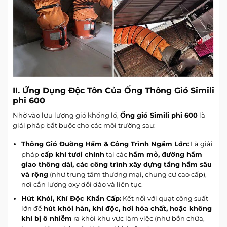
II. Ứng Dụng Độc Tôn Của Ống Thông Gió Simili
phi 600
Nhờ vào lưu lượng gió khổng lồ,
Ống gió Simili
phi 600
là
giải pháp bắt buộc cho các môi trường sau:
Thông Gió Đường Hầm & Công Trình Ngầm Lớn:
Là giải
pháp
cấp khí tươi chính
tại các
hầm mỏ, đường hầm
giao thông dài, các công trình xây dựng tầng hầm sâu
và rộng
(như trung tâm thương mại, chung cư cao cấp),
nơi cần lượng oxy dồi dào và liên tục.
Hút Khói, Khí Độc Khẩn Cấp:
Kết nối với quạt công suất
lớn để
hút khói hàn, khí độc, hơi hóa chất, hoặc không
khí bị ô nhiễm
ra khỏi khu vực làm việc (như bồn chứa,