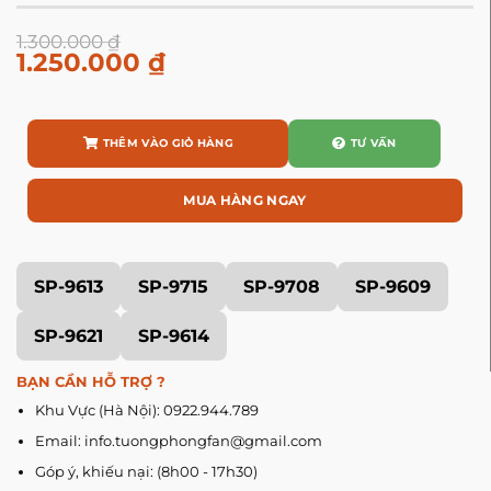
1.300.000
₫
1.250.000
₫
THÊM VÀO GIỎ HÀNG
TƯ VẤN
MUA HÀNG NGAY
SP-9613
SP-9715
SP-9708
SP-9609
SP-9621
SP-9614
BẠN CẦN HỖ TRỢ ?
Khu Vực (Hà Nội): 0922.944.789
Email: info.tuongphongfan@gmail.com
Góp ý, khiếu nại: (8h00 - 17h30)