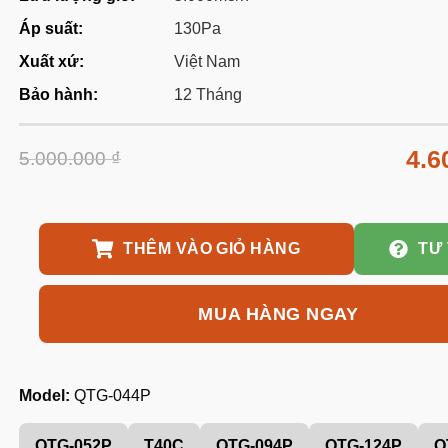
Áp suất:
130Pa
Xuất xứ:
Việt Nam
Bảo hành:
12 Tháng
4.6
5.000.000
₫
THÊM VÀO GIỎ HÀNG
TƯ
MUA HÀNG NGAY
Model:
QTG-044P
QTG-052P
T40C
QTG-094P
QTG-124P
Q