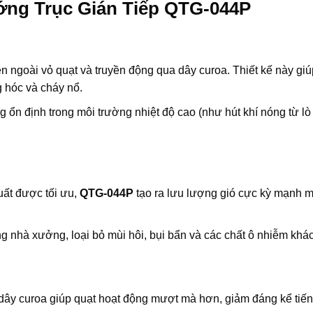
ớng Trục Gián Tiếp QTG-044P
 ngoài vỏ quạt và truyền động qua dây curoa. Thiết kế này giúp 
g hóc và cháy nổ.
 ổn định trong môi trường nhiệt độ cao (như hút khí nóng từ l
uất được tối ưu,
QTG-044P
tạo ra lưu lượng gió cực kỳ mạnh mẽ
 nhà xưởng, loại bỏ mùi hôi, bụi bẩn và các chất ô nhiễm khác
dây curoa giúp quạt hoạt động mượt mà hơn, giảm đáng kể tiếng 