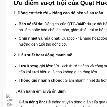
Ưu điểm vượt trội của Quạt Hư
1. Động cơ tách rời – Nâng cao độ bền và an toàn
Bảo vệ tối đa:
Động cơ của
QTG-044P
được đặt bên
hơi ẩm hoặc hóa chất ăn mòn, giảm thiểu rủi ro hỏn
Chịu nhiệt và hóa chất:
Quạt có khả năng hoạt động
hưởng đến tuổi thọ động cơ.
2. Hiệu suất hoạt động mạnh mẽ
Lưu lượng gió lớn:
Với kích thước cánh và công s
cấp khí tươi hiệu quả cho không gian rộng lớn.
Thông gió nhanh chóng:
Giảm nhanh nhiệt độ trong
3. Vận hành êm ái và ổn định
Giảm tiếng ồn:
Hệ thống truyền động gián tiếp qua 
Zalo