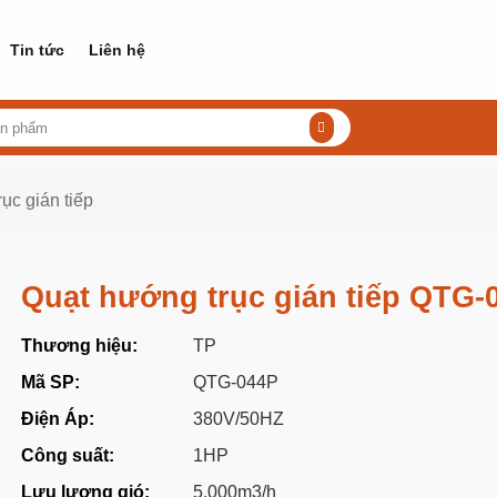
Tin tức
Liên hệ
ục gián tiếp
Quạt hướng trục gián tiếp QTG-
Thương hiệu:
TP
Mã SP:
QTG-044P
Điện Áp:
380V/50HZ
Công suất:
1HP
Lưu lượng gió:
5.000m3/h