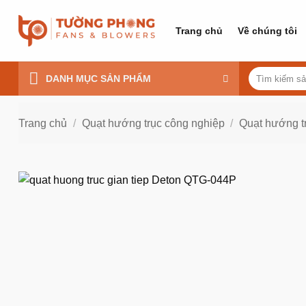
Bỏ
qua
Trang chủ
Về chúng tôi
nội
dung
Tìm
DANH MỤC SẢN PHẨM
kiếm:
Trang chủ
/
Quạt hướng trục công nghiệp
/
Quạt hướng tr