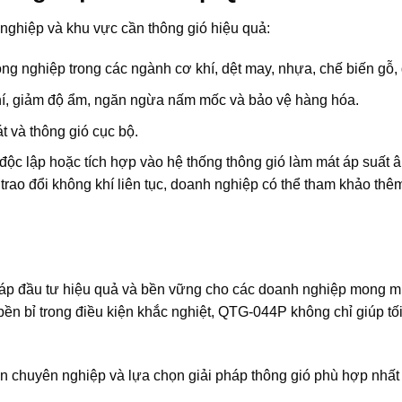
nghiệp và khu vực cần thông gió hiệu quả:
ông nghiệp trong các ngành cơ khí, dệt may, nhựa, chế biến gỗ, 
hí, giảm độ ẩm, ngăn ngừa nấm mốc và bảo vệ hàng hóa.
t và thông gió cục bộ.
độc lập hoặc tích hợp vào hệ thống thông gió làm mát áp suất
g trao đổi không khí liên tục, doanh nghiệp có thể tham khảo th
háp đầu tư hiệu quả và bền vững cho các doanh nghiệp mong muố
bền bỉ trong điều kiện khắc nghiệt, QTG-044P không chỉ giúp t
 chuyên nghiệp và lựa chọn giải pháp thông gió phù hợp nhất 