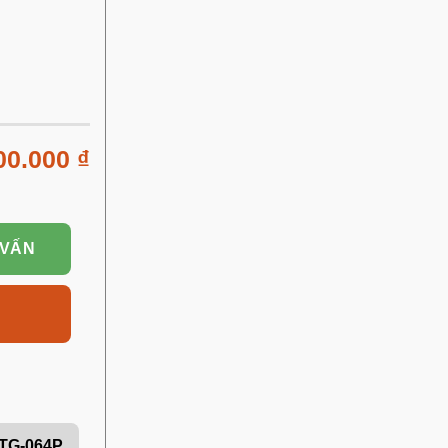
00.000
₫
 VẤN
TG-064P