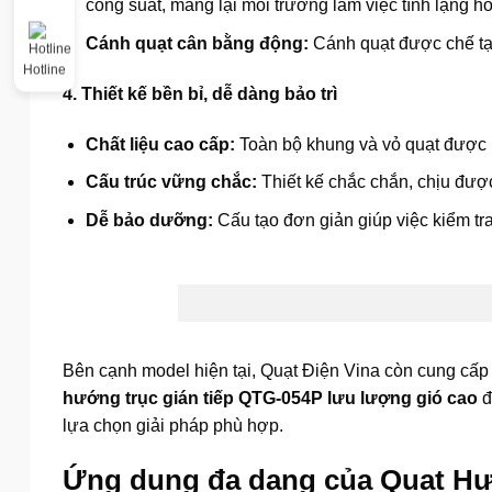
công suất, mang lại môi trường làm việc tĩnh lặng h
Cánh quạt cân bằng động:
Cánh quạt được chế tạo 
Hotline
4. Thiết kế bền bỉ, dễ dàng bảo trì
Chất liệu cao cấp:
Toàn bộ khung và vỏ quạt được l
Cấu trúc vững chắc:
Thiết kế chắc chắn, chịu được
Dễ bảo dưỡng:
Cấu tạo đơn giản giúp việc kiểm tra,
Bên cạnh model hiện tại, Quạt Điện Vina còn cung cấ
hướng trục gián tiếp QTG-054P lưu lượng gió cao
đ
lựa chọn giải pháp phù hợp.
Ứng dụng đa dạng của Quạt Hư