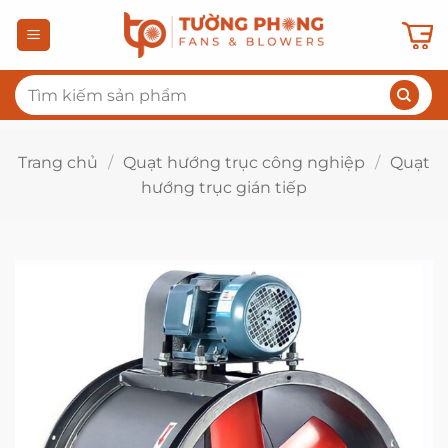
Bỏ
qua
nội
Tìm
dung
kiếm:
Trang chủ
/
Quạt hướng trục công nghiệp
/
Quạt
hướng trục gián tiếp