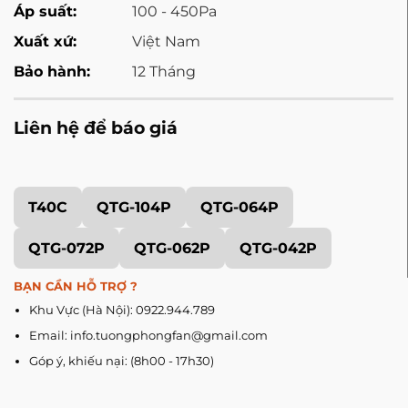
Áp suất:
100 - 450Pa
Xuất xứ:
Việt Nam
Bảo hành:
12 Tháng
Liên hệ để báo giá
T40C
QTG-104P
QTG-064P
QTG-072P
QTG-062P
QTG-042P
BẠN CẦN HỖ TRỢ ?
Khu Vực (Hà Nội): 0922.944.789
Email: info.tuongphongfan@gmail.com
Góp ý, khiếu nại: (8h00 - 17h30)