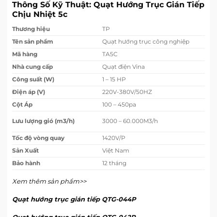
Thông Số Kỹ Thuật: Quạt Hướng Trục Gián Tiếp
Chịu Nhiệt 5c
Thương hiệu
TP
Tên sản phẩm
Quạt hướng trục công nghiệp
Mã hàng
TA5C
Nhà cung cấp
Quạt điện Vina
Công suất (W)
1 – 15 HP
Điện áp (V)
220V-380V/50HZ
Cột Áp
100 – 450pa
Lưu lượng gió (m3/h)
3000 – 60.000M3/h
Tốc độ vòng quay
1420V/P
Sản Xuất
Việt Nam
Bảo hành
12 tháng
Xem thêm sản phẩm>>
Quạt hướng trục gián tiếp QTG-044P
Quạt hướng trục gián tiếp QTG-042P