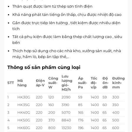
Thân quạt được làm từ thép sơn tĩnh điện
Khả năng phát tán tiếng ồn thấp, chịu được nhiệt độ cao
Gắn được trực tiếp lên tường , tiết kiệm được nhiều diện
tích
Tất cả phụ kiện được làm bằng thép chất lượng cao , siêu
bền
Thích hợp sử dụng cho các nhà kho, xưởng sản xuất, nhà
máy, hầm lò, bếp ăn tập thể,..
Thông số sản phẩm cùng loại
Lưu
Công
Áp
Tốc
Độ
Đường
Mã
Điện
lượng
STT
suất-
suất-
độ-
ồn-
kính-
hàng
áp-V
gió-
W
Pa
v/p
dB
mm
M3/h
1
HK30G
220
120
2090
59
1400
59
300
2
HK35G
220
160
3190
85
1400
60
350
3
HK40G
220
200
5070
165
1400
65
400
4
HK50G
220
370
8840
176
1400
65
500
5
HK60G
220
800
13230
196
1400
65
600