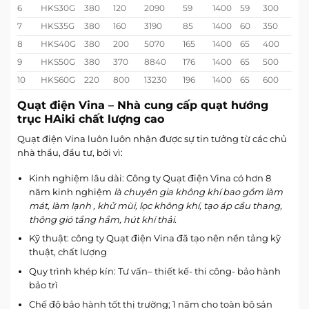
6
HKS30G
380
120
2090
59
1400
59
300
7
HKS35G
380
160
3190
85
1400
60
350
8
HKS40G
380
200
5070
165
1400
65
400
9
HKS50G
380
370
8840
176
1400
65
500
10
HKS60G
220
800
13230
196
1400
65
600
Quạt điện Vina – Nhà cung cấp quạt hướng
trục HAiki chất lượng cao
Quạt điện Vina luôn luôn nhận được sự tin tưởng từ các chủ
nhà thầu, đầu tư, bởi vì:
Kinh nghiệm lâu dài: Công ty Quạt điện Vina có hơn 8
năm kinh nghiệm
là chuyên gia không khí bao gồm làm
mát, làm lạnh , khử mùi, lọc không khí, tạo áp cầu thang,
thông gió tầng hầm, hút khí thải.
Kỹ thuật: công ty Quạt điện Vina đã tạo nên nền tảng kỹ
thuật, chất lượng
Quy trình khép kín: Tư vấn– thiết kế- thi công- bảo hành
bảo trì
Chế độ bảo hành tốt thị trường; 1 năm cho toàn bộ sản