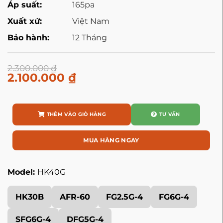
Áp suất:
165pa
Xuất xứ:
Việt Nam
Bảo hành:
12 Tháng
2.300.000
₫
2.100.000
₫
THÊM VÀO GIỎ HÀNG
TƯ VẤN
MUA HÀNG NGAY
Model:
HK40G
HK30B
AFR-60
FG2.5G-4
FG6G-4
SFG6G-4
DFG5G-4