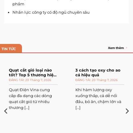
phẩm
Nhân lực: công ty có độ ngũ chuyên sâu
Xem thêm
TIN TỨC
Quạt cắt gió loại nào
3 cách tạo oxy cho ao
tốt? Top 5 thương hiệu
cá hiệu quả
đáng mua
20 Tháng 7, 2026
20 Tháng 7, 2026
Quạt Điện Vina cung
Khi hàm lượng oxy
cấp đa dạng các dòng
xuống thấp, cá dễ nổi
quạt cắt gió từ nhiều
đầu, bỏ ăn, chậm lớn và
thương [...]
[...]