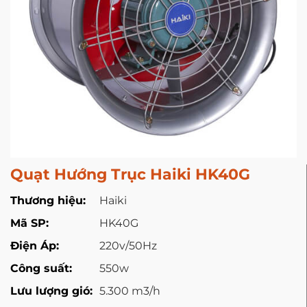
Quạt Hướng Trục Haiki HK40G
Thương hiệu:
Haiki
Mã SP:
HK40G
Điện Áp:
220v/50Hz
Công suất:
550w
Lưu lượng gió:
5.300 m3/h