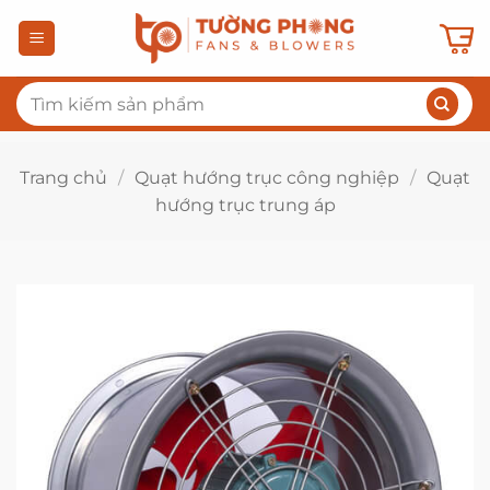
Bỏ
qua
nội
Tìm
dung
kiếm:
Trang chủ
/
Quạt hướng trục công nghiệp
/
Quạt
hướng trục trung áp