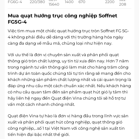
FG6G-4
220/380
1400
670
2200
15640
208
Mua quạt hướng trục công nghiệp Soffnet
FG5G-4
Việc tìm mua một chiếc quạt hướng trục tròn Soffnet FG 5G-
4 không phải điều dễ dàng với thị trường hàng hóa ngày
càng đa dạng về mẫu mã, chủng loại như hiện nay.
Với ưu thế là đơn vị chuyên sản xuất và phân phối quạt
thông gió tròn chất lượng, uy tín từ xưa đến nay. Hơn 7 năm
trong ngành tư vấn thông gió làm mát cho hàng trăm công
trình dự án toàn quốc chúng tôi tự tin rằng sẽ mang đến cho
khách những sản phẩm chất lượng nhất và cái quan trọng là
đáp ứng nhu cầu một cách chuẩn xác nhất. Nếu khách hàng
có nhu cầu quan tâm đến sản phẩm quạt hút gió ly tâm thì
hãy liên hệ ngay đến Quạt điện Vina chúng tôi sẽ hỗ trợ tư
vấn một cách nhanh chóng nhất.
Quạt điện Vina tự hào là đơn vị hàng đầu trong lĩnh vực sản
xuất và phân phối quạt hút công nghiệp, quạt thông gió
công nghiệp,…số 1 tại Việt Nam với công nghệ sản xuất tin
tiến hiện đại bậc nhất thế giới.