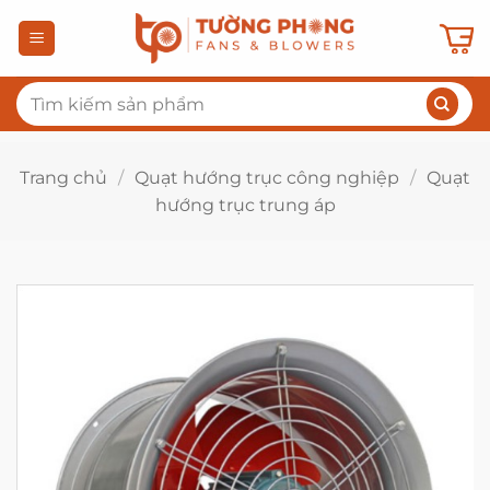
Bỏ
qua
nội
Tìm
dung
kiếm:
Trang chủ
/
Quạt hướng trục công nghiệp
/
Quạt
hướng trục trung áp