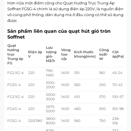
Hơn nữa một điểm cộng cho Quạt Hướng Trục Trung Áp
Soffnet FG5G-4 chính là sử dụng điện áp 220V, là nguồn điện
vô cùng phổ thông, dân dụng mà ở đâu cũng có thể sử dụng
được
Sản phẩm liên quan của quạt hút gió tròn
Soffnet
Quạt
Lưu
hướng
Vòng
Công
Điện áp
lượng
Kích thước
Cột
trục
tua-
suất-
V
gió-
khung(mm)
áp(Pa)
Trung áp
v/p
W
M3/h
FG
790-
FG2.5G-4
220
1400
310
180
45-24
1460
1000-
FG3G-4
220
1400
360
250
70-42
2000
2000-
FG3.5G-4
220
1400
410
370
100-57
3000
2675-
FG4G-4
220
1400
460
550
150-98
5000
3800-
236-
FG5G-4
220/380
1400
560
750
8000
106
8291-
322-