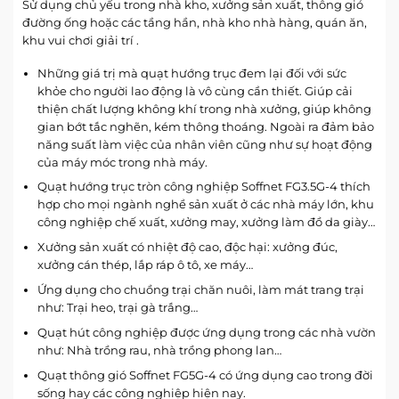
Sử dụng chủ yếu trong nhà kho, xưởng sản xuất, thông gió
đường ống hoặc các tầng hần, nhà kho nhà hàng, quán ăn,
khu vui chơi giải trí .
Những giá trị mà quạt hướng trục đem lại đối với sức
khỏe cho người lao động là vô cùng cần thiết. Giúp cải
thiện chất lượng không khí trong nhà xưởng, giúp không
gian bớt tắc nghẽn, kém thông thoáng. Ngoài ra đảm bảo
năng suất làm việc của nhân viên cũng như sự hoạt động
của máy móc trong nhà máy.
Quạt hướng trục tròn công nghiệp Soffnet FG3.5G-4 thích
hợp cho mọi ngành nghề sản xuất ở các nhà máy lớn, khu
công nghiệp chế xuất, xưởng may, xưởng làm đồ da giày…
Xưởng sản xuất có nhiệt độ cao, độc hại: xưởng đúc,
xưởng cán thép, lắp ráp ô tô, xe máy…
Ứng dụng cho chuồng trại chăn nuôi, làm mát trang trại
như: Trại heo, trại gà trắng…
Quạt hút công nghiệp được ứng dụng trong các nhà vườn
như: Nhà trồng rau, nhà trồng phong lan…
Quạt thông gió Soffnet FG5G-4 có ứng dụng cao trong đời
sống hay các công nghiệp hiện nay.