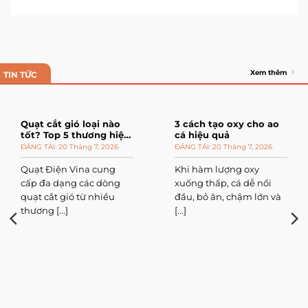
Xem thêm
TIN TỨC
Quạt cắt gió loại nào
3 cách tạo oxy cho ao
tốt? Top 5 thương hiệu
cá hiệu quả
đáng mua
20 Tháng 7, 2026
20 Tháng 7, 2026
Quạt Điện Vina cung
Khi hàm lượng oxy
cấp đa dạng các dòng
xuống thấp, cá dễ nổi
quạt cắt gió từ nhiều
đầu, bỏ ăn, chậm lớn và
thương [...]
[...]