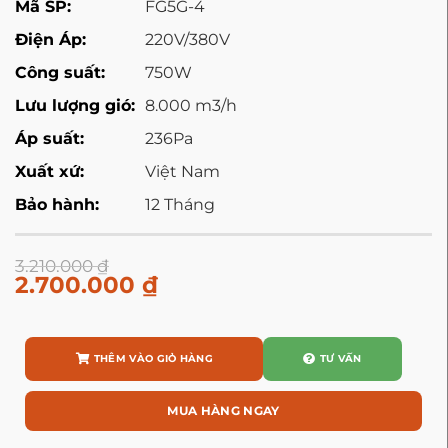
Mã SP:
FG5G-4
Điện Áp:
220V/380V
Công suất:
750W
Lưu lượng gió:
8.000 m3/h
Áp suất:
236Pa
Xuất xứ:
Việt Nam
Bảo hành:
12 Tháng
3.210.000
₫
2.700.000
₫
THÊM VÀO GIỎ HÀNG
TƯ VẤN
MUA HÀNG NGAY