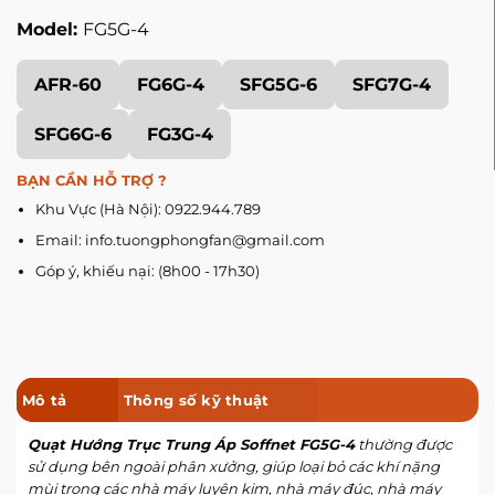
Model:
FG5G-4
AFR-60
FG6G-4
SFG5G-6
SFG7G-4
SFG6G-6
FG3G-4
BẠN CẦN HỖ TRỢ ?
Khu Vực (Hà Nội): 0922.944.789
Email: info.tuongphongfan@gmail.com
Góp ý, khiếu nại: (8h00 - 17h30)
Mô tả
Thông số kỹ thuật
Quạt Hướng Trục Trung Áp Soffnet FG5G-4
thường được
sử dụng bên ngoài phân xưởng, giúp loại bỏ các khí nặng
mùi trong các nhà máy luyện kim, nhà máy đúc, nhà máy