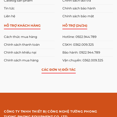
Catelog sản phẩm
Chính sách đổi trả
Tin tức
Chính sách bảo hành
Liên hệ
Chính sách bảo mật
HỖ TRỢ KHÁCH HÀNG
HỖ TRỢ (24/24)
Cách thức mua hàng
Hotline: 0922.944.789
Chính sách thanh toán
CSKH: 0362.009.325
Chính sách khiếu nại
Bảo hành: 0922.944.789
Chính sách mua hàng
Vận chuyển: 0362.009.325
CÁC ĐƠN VỊ ĐỐI TÁC
CÔNG TY TNHH THIẾT BỊ CÔNG NGHỆ TƯỜNG PHONG
TUONG PHONG EQUIPMENT CO.,LTD