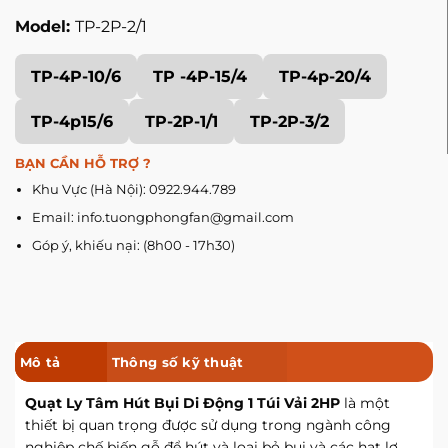
Model:
TP-2P-2/1
TP-4P-10/6
TP -4P-15/4
TP-4p-20/4
TP-4p15/6
TP-2P-1/1
TP-2P-3/2
BẠN CẦN HỖ TRỢ ?
Khu Vực (Hà Nội): 0922.944.789
Email: info.tuongphongfan@gmail.com
Góp ý, khiếu nại: (8h00 - 17h30)
Mô tả
Thông số kỹ thuật
Quạt Ly Tâm Hút Bụi Di Động 1 Túi Vải 2HP
là một
thiết bị quan trọng được sử dụng trong ngành công
nghiệp chế biến gỗ để hút và loại bỏ bụi và các hạt lơ