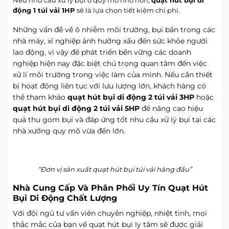
Nếu nhu cầu xử lý bụi ở quy mô nhỏ hơn,
quạt hút bụi di
động 1 túi vải 1HP
sẽ là lựa chọn tiết kiệm chi phí.
Những vấn đề về ô nhiễm môi trường, bụi bẩn trong các
nhà máy, xí nghiệp ảnh hưởng xấu đến sức khỏe người
lao động, vì vậy để phát triển bền vững các doanh
nghiệp hiện nay đặc biệt chú trọng quan tâm đến việc
xử lí môi trường trong việc làm của mình. Nếu cần thiết
bị hoạt động liên tục với lưu lượng lớn, khách hàng có
thể tham khảo
quạt hút bụi di động 2 túi vải 3HP
hoặc
quạt hút bụi di động 2 túi vải 5HP
để nâng cao hiệu
quả thu gom bụi và đáp ứng tốt nhu cầu xử lý bụi tại các
nhà xưởng quy mô vừa đến lớn.
“Đơn vị sản xuất quạt hút bụi túi vải hàng đầu”
Nhà Cung Cấp Và Phân Phối Uy Tín Quạt Hút
Bụi Di Động Chất Lượng
Với đội ngũ tư vấn viên chuyên nghiệp, nhiệt tình, mọi
thắc mắc của bạn về quạt hút bụi ly tâm sẽ được giải