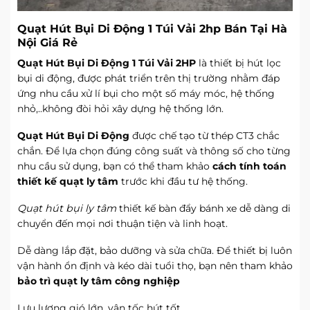
Quạt Hút Bụi Di Động 1 Túi Vải 2hp Bán Tại Hà
Nội Giá Rẻ
Quạt Hút Bụi Di Động 1 Túi Vải 2HP
là thiết bị hút lọc
bụi di động, được phát triển trên thị trường nhằm đáp
ứng nhu cầu xử lí bụi cho một số máy móc, hệ thống
nhỏ,..không đòi hỏi xây dựng hệ thống lớn.
Quạt Hút Bụi Di Động
được chế tạo từ thép CT3 chắc
chắn. Để lựa chọn đúng công suất và thông số cho từng
nhu cầu sử dụng, bạn có thể tham khảo
cách tính toán
thiết kế quạt ly tâm
trước khi đầu tư hệ thống.
Quạt hút bụi ly tâm
thiết kế bàn đẩy bánh xe dễ dàng di
chuyển đến mọi nơi thuận tiện và linh hoạt.
Dễ dàng lắp đặt, bảo dưỡng và sửa chữa. Để thiết bị luôn
vận hành ổn định và kéo dài tuổi thọ, bạn nên tham khảo
bảo trì quạt ly tâm công nghiệp
Lưu lượng gió lớn, vận tốc hút tốt