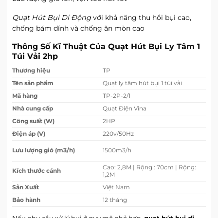
Quạt Hút Bụi Di Động
với khả năng thu hồi bụi cao,
chống bám dính và chống ăn mòn cao
Thông Số Kĩ Thuật Của Quạt Hút Bụi Ly Tâm 1
Túi Vải 2hp
Thương hiệu
TP
Tên sản phẩm
Quạt ly tâm hút bụi 1 túi vải
Mã hàng
TP-2P-2/1
Nhà cung cấp
Quạt Điện Vina
Công suất (W)
2HP
Điện áp (V)
220v/50Hz
Lưu lượng gió (m3/h)
1500m3/h
Cao: 2,8M | Rộng : 70cm | Rộng:
Kích thước cánh
1,2M
Sản Xuất
Việt Nam
Bảo hành
12 tháng