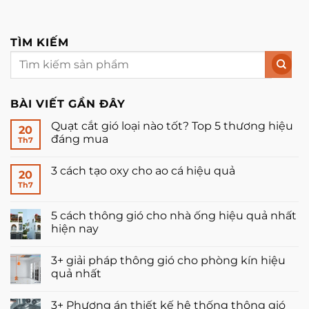
TÌM KIẾM
BÀI VIẾT GẦN ĐÂY
Quạt cắt gió loại nào tốt? Top 5 thương hiệu
20
đáng mua
Th7
Không
có
3 cách tạo oxy cho ao cá hiệu quả
bình
20
luận
Th7
Không
ở
có
Quạt
bình
cắt
luận
5 cách thông gió cho nhà ống hiệu quả nhất
gió
ở
loại
hiện nay
3
nào
cách
tốt?
Không
tạo
Top
có
oxy
3+ giải pháp thông gió cho phòng kín hiệu
5
bình
cho
thương
luận
quả nhất
ao
hiệu
ở
cá
đáng
5
Không
hiệu
mua
cách
có
quả
3+ Phương án thiết kế hệ thống thông gió
thông
bình