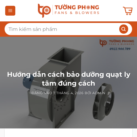
Bỏ
qua
nội
Tìm
dung
kiếm:
Hướng dẫn cách bảo dưỡng quạt ly
tâm đúng cách
ĐĂNG VÀO
7 THÁNG 4, 2026
BỞI
ADMIN