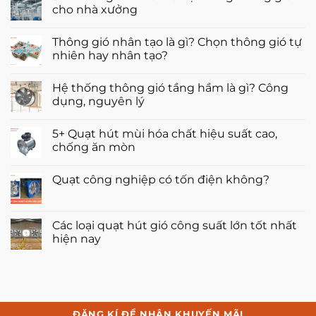
gió
luận
cho nhà xưởng
cho
ở
nhà
3+
Không
ống
giải
có
Thông gió nhân tạo là gì? Chọn thông gió tự
hiệu
pháp
bình
quả
thông
luận
nhiên hay nhân tạo?
nhất
gió
ở
hiện
cho
3+
Không
nay
phòng
Phương
có
Hệ thống thông gió tầng hầm là gì? Công
kín
án
bình
hiệu
thiết
luận
dụng, nguyên lý
quả
kế
ở
nhất
hệ
Thông
Không
thống
gió
có
5+ Quạt hút mùi hóa chất hiệu suất cao,
thông
nhân
bình
gió
tạo
luận
chống ăn mòn
cho
là
ở
nhà
gì?
Hệ
Không
xưởng
Chọn
thống
có
Quạt công nghiệp có tốn điện không?
thông
thông
bình
gió
gió
luận
Không
tự
tầng
ở
có
nhiên
hầm
5+
bình
hay
là
Quạt
luận
Các loại quạt hút gió công suất lớn tốt nhất
nhân
gì?
hút
ở
tạo?
Công
mùi
hiện nay
Quạt
dụng,
hóa
công
nguyên
chất
Không
nghiệp
lý
hiệu
có
có
suất
bình
tốn
cao,
luận
điện
chống
ở
không?
ăn
Các
mòn
loại
ĐĂNG KÍ ĐỂ NHẬN KHUYẾN MÃI