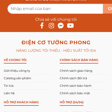
quạt
hút
gió
công
suất
lớn
Chia sẻ với chúng tôi
tốt
nhất
hiện
nay
ĐIỆN CƠ TƯỜNG PHONG
NĂNG LƯỢNG TỐI THIỂU - HIỆU SUẤT TỐI ĐA
VỀ CHÚNG TÔI
CHÍNH SÁCH BÁN HÀNG
Giới thiệu công ty
Chính sách giao hàng
Catelog sản phẩm
Chính sách đổi trả
Tin tức
Chính sách bảo hành
Liên hệ
Chính sách bảo mật
HỖ TRỢ KHÁCH HÀNG
HỖ TRỢ (24/24)