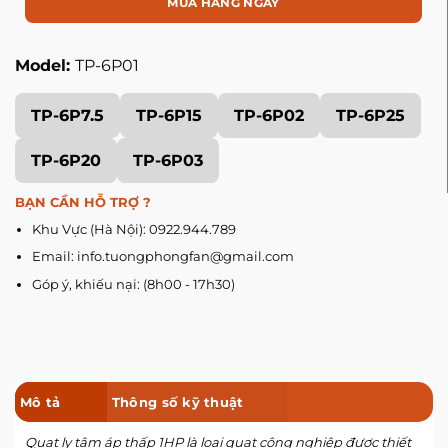
MUA HÀNG NGAY
Model:
TP-6P01
TP-6P7.5
TP-6P15
TP-6P02
TP-6P25
TP-6P20
TP-6P03
BẠN CẦN HỖ TRỢ ?
Khu Vực (Hà Nội): 0922.944.789
Email: info.tuongphongfan@gmail.com
Góp ý, khiếu nại: (8h00 - 17h30)
Mô tả
Thông số kỹ thuật
Quạt ly tâm áp thấp
1HP là loại quạt công nghiệp được thiết