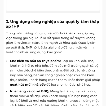
3. Ứng dụng công nghiệp của quạt ly tâm thấp
áp 1HP
Trong môi trường công nghiệp đòi hỏi khắt khe ngày nay,
việc thông gió hiệu quả là rất quan trọng để duy trì không
gian làm việc an toàn, lành mạnh và hiệu quả. Quạt ly tâm
áp suất thấp 1HP nổi bật là giải pháp đáng tin cậy và linh
hoạt cho nhiều ứng dụng, bao gồm:
Chế biến và nấu ăn thực phẩm:
Loại bỏ khói dầu mỡ,
khói, mùi hôi từ nhà bếp, đảm bảo môi trường sạch sẽ, vệ
sinh cho việc chế biến thực phẩm. Đối với các hệ thống
bếp nhà hàng, bếp ăn công nghiệp hoặc khu chế biến
thực phẩm, khách hàng có thể tham khảo thêm giải pháp
quạt hút mùi nhà bếp
để lựa chọn thiết bị phù hợp.
Nhà hàng và cơ sở BBQ:
Mang lại trải nghiệm ăn uống
thoải mái và dễ chịu cho khách hàng của bạn bằng cách
loại bỏ khói và mùi nấu nướng khỏi khu vực ăn uống một
cách hiệu quả. Với các hệ thống có nhu cầu lưu lượng gió