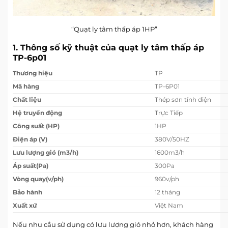
“Quạt ly tâm thấp áp 1HP”
1. Thông số kỹ thuật của quạt ly tâm thấp áp
TP-6p01
Thương hiệu
TP
Mã hàng
TP-6P01
Chất liệu
Thép sơn tĩnh điện
Hệ truyền động
Trực Tiếp
Công suất (HP)
1HP
Điện áp (V)
380V/50HZ
Lưu lượng gió (m3/h)
1600m3/h
Áp suất(Pa)
300Pa
Vòng quay(v/ph)
960v/ph
Bảo hành
12 tháng
Xuất xứ
Việt Nam
Nếu nhu cầu sử dụng có lưu lượng gió nhỏ hơn, khách hàng