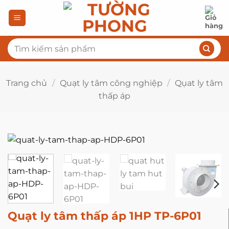
Bỏ
qua
nội
Tìm
dung
kiếm:
Trang chủ
/
Quạt ly tâm công nghiệp
/
Qụat ly tâm
thấp áp
Quạt ly tâm thấp áp 1HP TP-6P01