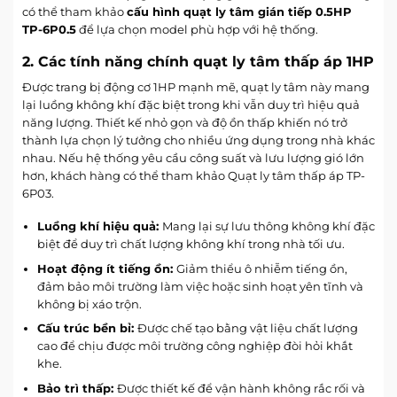
có thể tham khảo
cấu hình quạt ly tâm gián tiếp 0.5HP
TP-6P0.5
để lựa chọn model phù hợp với hệ thống.
2. Các tính năng chính quạt ly tâm thấp áp 1HP
Được trang bị động cơ 1HP mạnh mẽ,
quạt ly tâm
này mang
lại luồng không khí đặc biệt trong khi vẫn duy trì hiệu quả
năng lượng. Thiết kế nhỏ gọn và độ ồn thấp khiến nó trở
thành lựa chọn lý tưởng cho nhiều ứng dụng trong nhà khác
nhau. Nếu hệ thống yêu cầu công suất và lưu lượng gió lớn
hơn, khách hàng có thể tham khảo Quạt ly tâm thấp áp TP-
6P03.
Luồng khí hiệu quả:
Mang lại sự lưu thông không khí đặc
biệt để duy trì chất lượng không khí trong nhà tối ưu.
Hoạt động ít tiếng ồn:
Giảm thiểu ô nhiễm tiếng ồn,
đảm bảo môi trường làm việc hoặc sinh hoạt yên tĩnh và
không bị xáo trộn.
Cấu trúc bền bỉ:
Được chế tạo bằng vật liệu chất lượng
cao để chịu được môi trường công nghiệp đòi hỏi khắt
khe.
Bảo trì thấp:
Được thiết kế để vận hành không rắc rối và