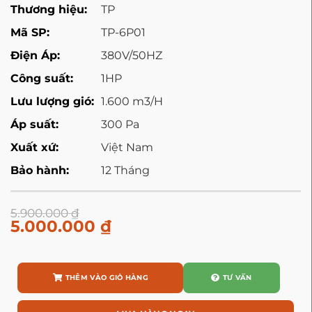
Thương hiệu:
TP
Mã SP:
TP-6P01
Điện Áp:
380V/50HZ
Công suất:
1HP
Lưu lượng gió:
1.600 m3/H
Áp suất:
300 Pa
Xuất xứ:
Việt Nam
Bảo hành:
12 Tháng
5.900.000
₫
5.000.000
₫
THÊM VÀO GIỎ HÀNG
TƯ VẤN