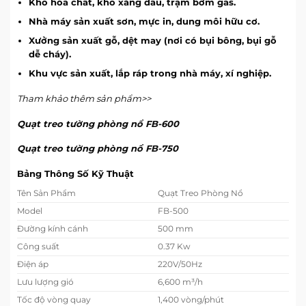
Kho hóa chất, kho xăng dầu, trạm bơm gas.
Nhà máy sản xuất sơn, mực in, dung môi hữu cơ.
Xưởng sản xuất gỗ, dệt may (nơi có bụi bông, bụi gỗ
dễ cháy).
Khu vực sản xuất, lắp ráp trong nhà máy, xí nghiệp.
Tham khảo thêm sản phẩm>>
Quạt treo tường phòng nổ FB-600
Quạt treo tường phòng nổ FB-750
Bảng Thông Số Kỹ Thuật
Tên Sản Phẩm
Quạt Treo Phòng Nổ
Model
FB-500
Đường kính cánh
500 mm
Công suất
0.37 Kw
Điện áp
220V/50Hz
Lưu lượng gió
6,600 m³/h
Tốc độ vòng quay
1,400 vòng/phút