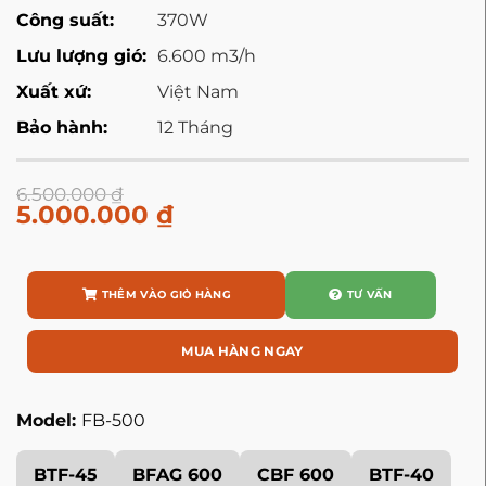
Công suất:
370W
Lưu lượng gió:
6.600 m3/h
Xuất xứ:
Việt Nam
Bảo hành:
12 Tháng
6.500.000
₫
5.000.000
₫
THÊM VÀO GIỎ HÀNG
TƯ VẤN
MUA HÀNG NGAY
Model:
FB-500
BTF-45
BFAG 600
CBF 600
BTF-40