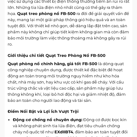
việc sử dụng các thiết bị điện thông thường tiềm ẩn rủi ro rất
lớn. Những tia lửa điện nhỏ nhất cũng có thể gây ra thảm
họa.
Quạt treo phòng nổ FB-500
ra đời để giải quyết vấn đề
này, mang lại một giải pháp thông gió hiệu quả và an toàn
tuyệt đối. Với thiết kế nhỏ gọn, dễ dàng lắp đặt trên cao, sản
phẩm này không chỉ giúp tiết kiệm không gian mà còn đảm
bảo môi trường làm việc thông thoáng mà không gây ra rủi
ro.
Giới thiệu chi tiết Quạt Treo Phòng Nổ FB-500
Quạt phòng nổ chính hãng, giá tốt
FB-500
là dòng quạt
công nghiệp chuyên dụng, được thiết kế đặc biệt để hoạt
động an toàn trong môi trường nguy hiểm như kho hóa
chất, nhà máy sơn, hay khu vực có khí gas dễ cháy. Với cấu
trúc vững chắc và vật liệu cao cấp, sản phẩm này giúp lưu
thông không khí, loại bỏ hơi độc hại và giảm nhiệt độ, đảm
bảo an toàn cho người lao động và tài sản.
Điểm Nổi Bật và Lợi Ích Vượt Trội
Động cơ chống nổ chuyên dụng:
Động cơ được bọc kín
và không phát sinh tia lửa điện, đạt tiêu chuẩn chống
cháy nổ quốc tế như
EXdIIBT4
, đảm bảo an toàn tuyệt đối