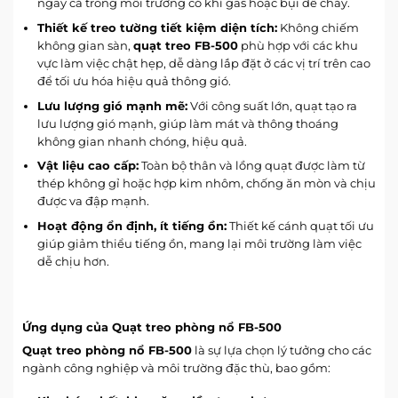
ngay cả trong môi trường có khí gas hoặc bụi dễ cháy.
Thiết kế treo tường tiết kiệm diện tích:
Không chiếm
không gian sàn,
quạt treo FB-500
phù hợp với các khu
vực làm việc chật hẹp, dễ dàng lắp đặt ở các vị trí trên cao
để tối ưu hóa hiệu quả thông gió.
Lưu lượng gió mạnh mẽ:
Với công suất lớn, quạt tạo ra
lưu lượng gió mạnh, giúp làm mát và thông thoáng
không gian nhanh chóng, hiệu quả.
Vật liệu cao cấp:
Toàn bộ thân và lồng quạt được làm từ
thép không gỉ hoặc hợp kim nhôm, chống ăn mòn và chịu
được va đập mạnh.
Hoạt động ổn định, ít tiếng ồn:
Thiết kế cánh quạt tối ưu
giúp giảm thiểu tiếng ồn, mang lại môi trường làm việc
dễ chịu hơn.
Ứng dụng của Quạt treo phòng nổ FB-500
Quạt treo phòng nổ FB-500
là sự lựa chọn lý tưởng cho các
ngành công nghiệp và môi trường đặc thù, bao gồm: