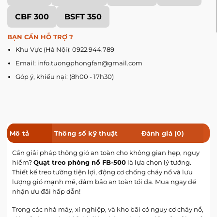
CBF 300
BSFT 350
BẠN CẦN HỖ TRỢ ?
Khu Vực (Hà Nội): 0922.944.789
Email: info.tuongphongfan@gmail.com
Góp ý, khiếu nại: (8h00 - 17h30)
Mô tả
Thông số kỹ thuật
Đánh giá (0)
Cần giải pháp thông gió an toàn cho không gian hẹp, nguy
hiểm?
Quạt treo phòng nổ FB-500
là lựa chọn lý tưởng.
Thiết kế treo tường tiện lợi, động cơ chống cháy nổ và lưu
lượng gió mạnh mẽ, đảm bảo an toàn tối đa. Mua ngay để
nhận ưu đãi hấp dẫn!
Trong các nhà máy, xí nghiệp, và kho bãi có nguy cơ cháy nổ,