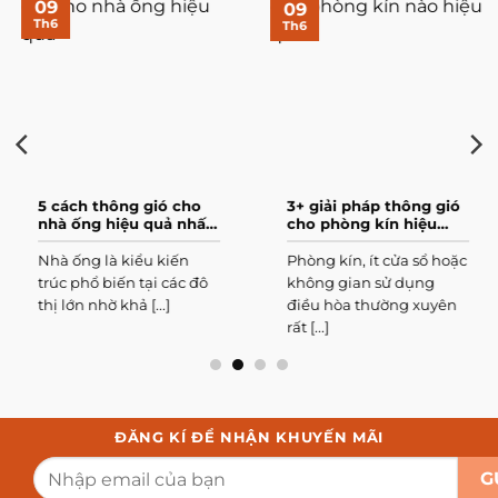
09
09
Th6
Th6
5 cách thông gió cho
3+ giải pháp thông gió
nhà ống hiệu quả nhất
cho phòng kín hiệu
hiện nay
quả nhất
Nhà ống là kiểu kiến
Phòng kín, ít cửa sổ hoặc
trúc phổ biến tại các đô
không gian sử dụng
thị lớn nhờ khả [...]
điều hòa thường xuyên
rất [...]
ĐĂNG KÍ ĐỂ NHẬN KHUYẾN MÃI