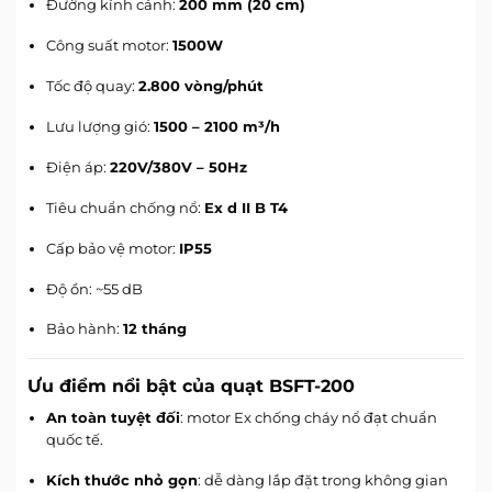
Đường kính cánh:
200 mm (20 cm)
Công suất motor:
1500W
Tốc độ quay:
2.800 vòng/phút
Lưu lượng gió:
1500 – 2100 m³/h
Điện áp:
220V/380V – 50Hz
Tiêu chuẩn chống nổ:
Ex d II B T4
Cấp bảo vệ motor:
IP55
Độ ồn: ~55 dB
Bảo hành:
12 tháng
Ưu điểm nổi bật của quạt BSFT-200
An toàn tuyệt đối
: motor Ex chống cháy nổ đạt chuẩn
quốc tế.
Kích thước nhỏ gọn
: dễ dàng lắp đặt trong không gian