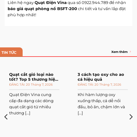
Liên hệ ngay
Quạt Điện Vina
qua số 0922.944.789 để nhận
báo giá quạt phòng nổ BSFT-200
chi tiết và tư vấn lắp đặt
phù hợp nhất!
Xem thêm
TIN TỨC
Quạt cắt gió loại nào
3 cách tạo oxy cho ao
tốt? Top 5 thương hiệu
cá hiệu quả
đáng mua
20 Tháng 7, 2026
20 Tháng 7, 2026
Quạt Điện Vina cung
Khi hàm lượng oxy
cấp đa dạng các dòng
xuống thấp, cá dễ nổi
quạt cắt gió từ nhiều
đầu, bỏ ăn, chậm lớn và
thương [...]
[...]