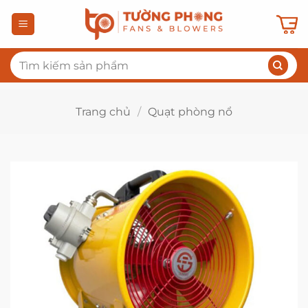
Bỏ
qua
nội
Tìm
dung
kiếm:
Trang chủ
/
Quạt phòng nổ