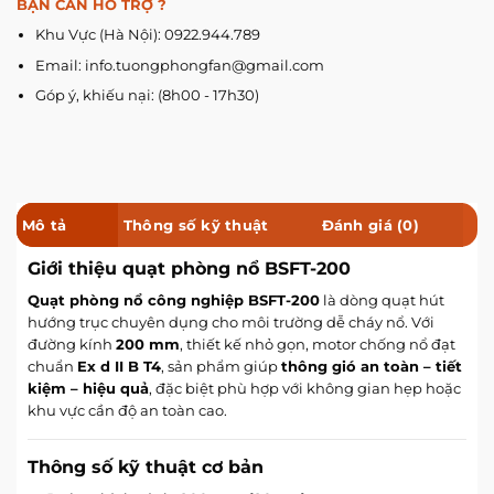
BẠN CẦN HỖ TRỢ ?
Khu Vực (Hà Nội): 0922.944.789
Email: info.tuongphongfan@gmail.com
Góp ý, khiếu nại: (8h00 - 17h30)
Mô tả
Thông số kỹ thuật
Đánh giá (0)
Giới thiệu quạt phòng nổ BSFT-200
Quạt phòng nổ công nghiệp
BSFT-200
là dòng quạt hút
hướng trục chuyên dụng cho môi trường dễ cháy nổ. Với
đường kính
200 mm
, thiết kế nhỏ gọn, motor chống nổ đạt
chuẩn
Ex d II B T4
, sản phẩm giúp
thông gió an toàn – tiết
kiệm – hiệu quả
, đặc biệt phù hợp với không gian hẹp hoặc
khu vực cần độ an toàn cao.
Thông số kỹ thuật cơ bản