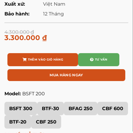
Xuất xứ:
Việt Nam
Bảo hành:
12 Tháng
4.300.000
₫
3.300.000
₫
THÊM VÀO GIỎ HÀNG
TƯ VẤN
MUA HÀNG NGAY
Model:
BSFT 200
BSFT 300
BTF-30
BFAG 250
CBF 600
BTF-20
CBF 250