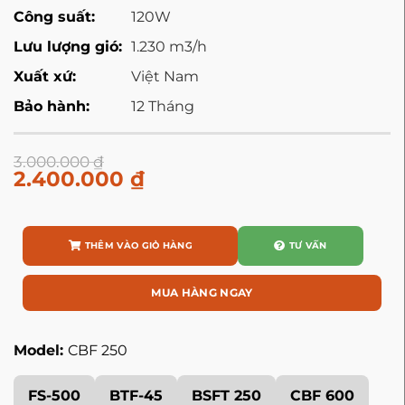
Công suất:
120W
Lưu lượng gió:
1.230 m3/h
Xuất xứ:
Việt Nam
Bảo hành:
12 Tháng
3.000.000
₫
2.400.000
₫
THÊM VÀO GIỎ HÀNG
TƯ VẤN
MUA HÀNG NGAY
Model:
CBF 250
FS-500
BTF-45
BSFT 250
CBF 600