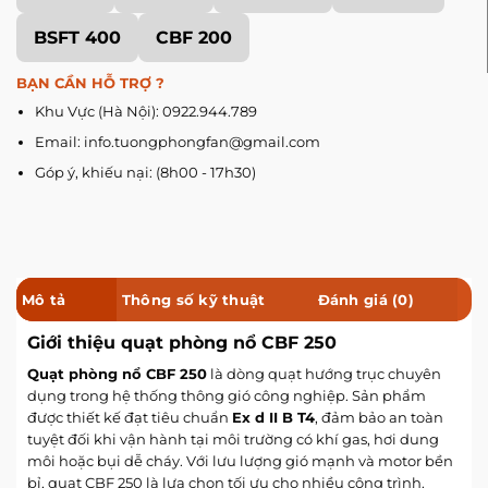
BSFT 400
CBF 200
BẠN CẦN HỖ TRỢ ?
Khu Vực (Hà Nội): 0922.944.789
Email: info.tuongphongfan@gmail.com
Góp ý, khiếu nại: (8h00 - 17h30)
Mô tả
Thông số kỹ thuật
Đánh giá (0)
Giới thiệu quạt phòng nổ CBF 250
Quạt phòng nổ CBF 250
là dòng quạt hướng trục chuyên
dụng trong hệ thống thông gió công nghiệp. Sản phẩm
được thiết kế đạt tiêu chuẩn
Ex d II B T4
, đảm bảo an toàn
tuyệt đối khi vận hành tại môi trường có khí gas, hơi dung
môi hoặc bụi dễ cháy. Với lưu lượng gió mạnh và motor bền
bỉ, quạt CBF 250 là lựa chọn tối ưu cho nhiều công trình.