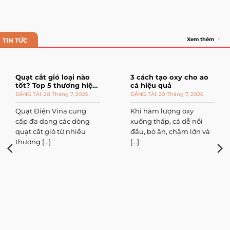
Xem thêm
TIN TỨC
Quạt cắt gió loại nào
3 cách tạo oxy cho ao
tốt? Top 5 thương hiệu
cá hiệu quả
đáng mua
20 Tháng 7, 2026
20 Tháng 7, 2026
Quạt Điện Vina cung
Khi hàm lượng oxy
cấp đa dạng các dòng
xuống thấp, cá dễ nổi
quạt cắt gió từ nhiều
đầu, bỏ ăn, chậm lớn và
thương [...]
[...]