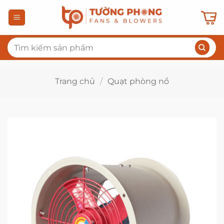
Bỏ
qua
nội
Tìm
dung
kiếm:
Trang chủ
/
Quạt phòng nổ