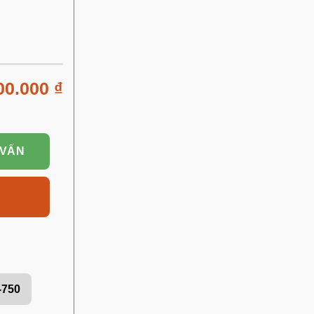
00.000
₫
 VẤN
-750