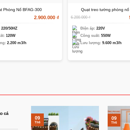
t Phòng Nổ BFAG-300
Quạt treo tường phòng nổ
2.900.000
₫
6.200.000
₫
:
220/50HZ
Điện áp:
220V
ất:
120W
Công suất:
550W
ng:
2.200 m3/h
Lưu lượng:
9.600 m3/h
ao cá
09
09
Th6
Th6