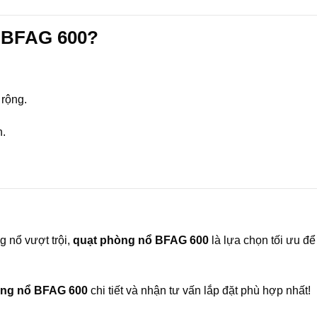
ổ BFAG 600?
rộng.
h.
g nổ vượt trội,
quạt phòng nổ BFAG 600
là lựa chọn tối ưu đ
òng nổ BFAG 600
chi tiết và nhận tư vấn lắp đặt phù hợp nhất!