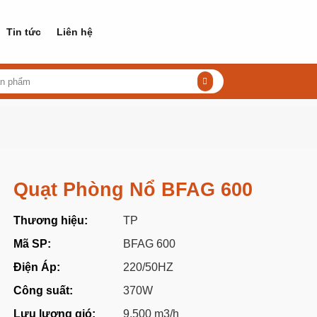
Tin tức
Liên hệ
Quạt Phòng Nổ BFAG 600
Thương hiệu:
TP
Mã SP:
BFAG 600
Điện Áp:
220/50HZ
Công suất:
370W
Lưu lượng gió:
9.500 m3/h