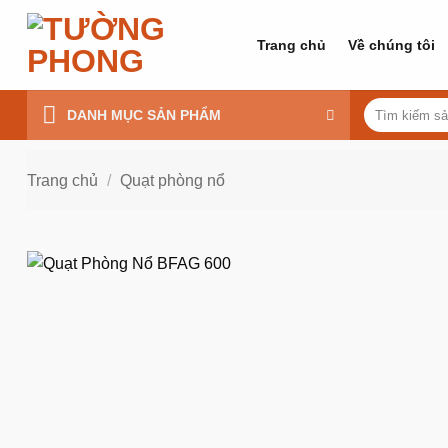
Bỏ
qua
Trang chủ
Về chúng tôi
nội
dung
Tìm
DANH MỤC SẢN PHẨM
kiếm:
Trang chủ
/
Quạt phòng nổ