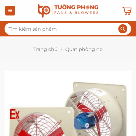
Bỏ
qua
nội
Tìm
dung
kiếm:
Trang chủ
/
Quạt phòng nổ