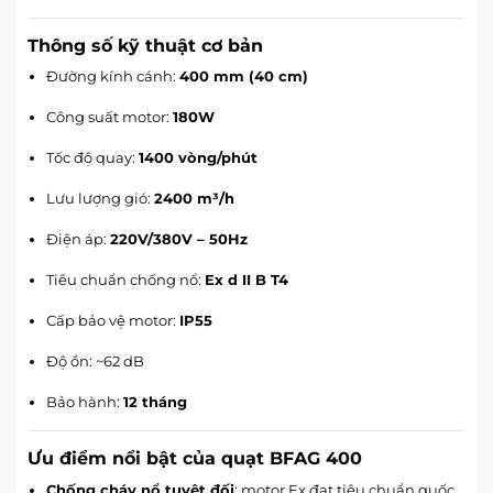
Thông số kỹ thuật cơ bản
Đường kính cánh:
400 mm (40 cm)
Công suất motor:
180W
Tốc độ quay:
1400 vòng/phút
Lưu lượng gió:
2400 m³/h
Điện áp:
220V/380V – 50Hz
Tiêu chuẩn chống nổ:
Ex d II B T4
Cấp bảo vệ motor:
IP55
Độ ồn: ~62 dB
Bảo hành:
12 tháng
Ưu điểm nổi bật của quạt BFAG 400
Chống cháy nổ tuyệt đối
: motor Ex đạt tiêu chuẩn quốc