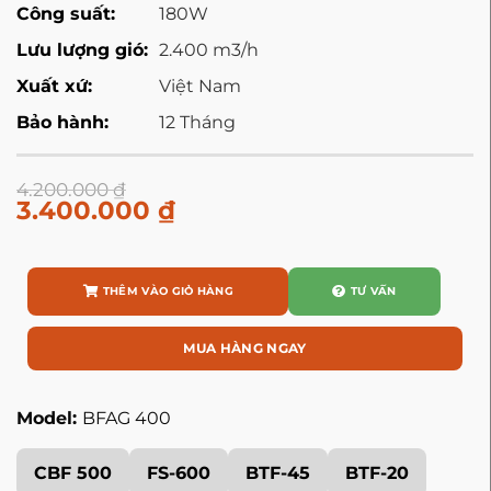
Công suất:
180W
Lưu lượng gió:
2.400 m3/h
Xuất xứ:
Việt Nam
Bảo hành:
12 Tháng
4.200.000
₫
3.400.000
₫
THÊM VÀO GIỎ HÀNG
TƯ VẤN
MUA HÀNG NGAY
Model:
BFAG 400
CBF 500
FS-600
BTF-45
BTF-20