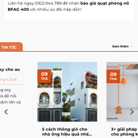
Liên hệ ngay 0922.944.789 để nhận
báo giá quạt phòng nổ
BFAG 400
với nhiều ưu đãi hấp dẫn!
Xem thêm
TIN TỨC
09
09
Th6
Th6
5 cách thông gió cho
3+ giải pháp thông gió
nhà ống hiệu quả nhất
cho phòng kín hiệu