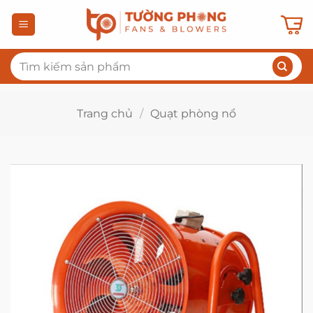
Bỏ
qua
nội
Tìm
dung
kiếm:
Trang chủ
/
Quạt phòng nổ