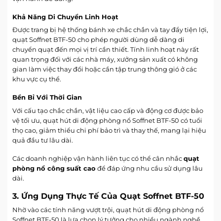
Khả Năng Di Chuyển Linh Hoạt
Được trang bị hệ thống bánh xe chắc chắn và tay đẩy tiện lợi,
quạt Soffnet BTF-50 cho phép người dùng dễ dàng di
chuyển quạt đến mọi vị trí cần thiết. Tính linh hoạt này rất
quan trọng đối với các nhà máy, xưởng sản xuất có không
gian làm việc thay đổi hoặc cần tập trung thông gió ở các
khu vực cụ thể.
Bền Bỉ Với Thời Gian
Với cấu tạo chắc chắn, vật liệu cao cấp và động cơ được bảo
vệ tối ưu, quạt hút di động phòng nổ Soffnet BTF-50 có tuổi
thọ cao, giảm thiểu chi phí bảo trì và thay thế, mang lại hiệu
quả đầu tư lâu dài.
Các doanh nghiệp vận hành liên tục có thể cân nhắc
quạt
phòng nổ công suất cao
để đáp ứng nhu cầu sử dụng lâu
dài.
3. Ứng Dụng Thực Tế Của Quạt Soffnet BTF-50
Nhờ vào các tính năng vượt trội, quạt hút di động phòng nổ
Soffnet BTF-50 là lựa chọn lý tưởng cho nhiều ngành nghề