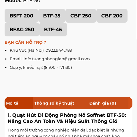
Model:
BTF-50
BSFT 200
BTF-35
CBF 250
CBF 200
BFAG 250
BTF-45
BẠN CẦN HỖ TRỢ ?
Khu Vực (Hà Nội): 0922.944.789
Email: info.tuongphongfan@gmail.com
Góp ý, khiếu nại: (8h00 - 17h30)
Mô tả
Thông số kỹ thuật
Đánh giá (0)
1. Quạt Hút Di Động Phòng Nổ Soffnet BTF-50:
Nâng Cao An Toàn Và Hiệu Suất Thông Gió
Trong môi trường công nghiệp hiện đại, đặc biệt là những
nơi tiềm ẩn nguy cơ cháy nổ như nhà máy hóa chất, kho