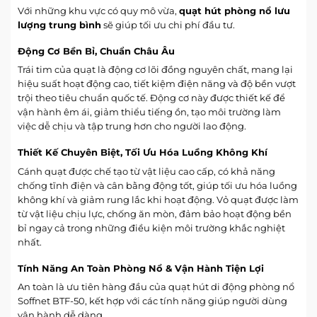
Với những khu vực có quy mô vừa,
quạt hút phòng nổ lưu
lượng trung bình
sẽ giúp tối ưu chi phí đầu tư.
Động Cơ Bền Bỉ, Chuẩn Châu Âu
Trái tim của quạt là động cơ lõi đồng nguyên chất, mang lại
hiệu suất hoạt động cao, tiết kiệm điện năng và độ bền vượt
trội theo tiêu chuẩn quốc tế. Động cơ này được thiết kế để
vận hành êm ái, giảm thiểu tiếng ồn, tạo môi trường làm
việc dễ chịu và tập trung hơn cho người lao động.
Thiết Kế Chuyên Biệt, Tối Ưu Hóa Luồng Không Khí
Cánh quạt được chế tạo từ vật liệu cao cấp, có khả năng
chống tĩnh điện và cân bằng động tốt, giúp tối ưu hóa luồng
không khí và giảm rung lắc khi hoạt động. Vỏ quạt được làm
từ vật liệu chịu lực, chống ăn mòn, đảm bảo hoạt động bền
bỉ ngay cả trong những điều kiện môi trường khắc nghiệt
nhất.
Tính Năng An Toàn Phòng Nổ & Vận Hành Tiện Lợi
An toàn là ưu tiên hàng đầu của quạt hút di động phòng nổ
Soffnet BTF-50, kết hợp với các tính năng giúp người dùng
vận hành dễ dàng.