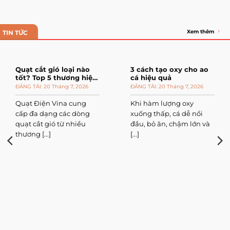
Xem thêm
TIN TỨC
Quạt cắt gió loại nào
3 cách tạo oxy cho ao
tốt? Top 5 thương hiệu
cá hiệu quả
đáng mua
20 Tháng 7, 2026
20 Tháng 7, 2026
Quạt Điện Vina cung
Khi hàm lượng oxy
cấp đa dạng các dòng
xuống thấp, cá dễ nổi
quạt cắt gió từ nhiều
đầu, bỏ ăn, chậm lớn và
thương [...]
[...]