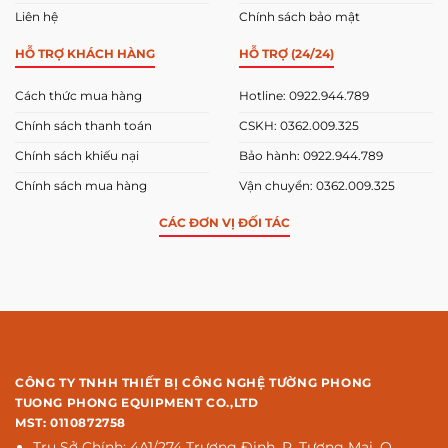
Liên hệ
Chính sách bảo mật
HỖ TRỢ KHÁCH HÀNG
HỖ TRỢ (24/24)
Cách thức mua hàng
Hotline: 0922.944.789
Chính sách thanh toán
CSKH: 0362.009.325
Chính sách khiếu nại
Bảo hành: 0922.944.789
Chính sách mua hàng
Vận chuyển: 0362.009.325
CÁC ĐƠN VỊ ĐỐI TÁC
CÔNG TY TNHH THIẾT BỊ CÔNG NGHỆ TƯỜNG PHONG
TUONG PHONG EQUIPMENT CO.,LTD
MST: 0110872758
Trụ Sở Chính: 4A1/274 Trương Định, P. Tương Mai, Q.