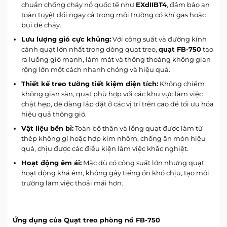
chuẩn chống cháy nổ quốc tế như
EXdIIBT4
, đảm bảo an
toàn tuyệt đối ngay cả trong môi trường có khí gas hoặc
bụi dễ cháy.
Lưu lượng gió cực khủng:
Với công suất và đường kính
cánh quạt lớn nhất trong dòng quạt treo,
quạt FB-750
tạo
ra luồng gió mạnh, làm mát và thông thoáng không gian
rộng lớn một cách nhanh chóng và hiệu quả.
Thiết kế treo tường tiết kiệm diện tích:
Không chiếm
không gian sàn, quạt phù hợp với các khu vực làm việc
chật hẹp, dễ dàng lắp đặt ở các vị trí trên cao để tối ưu hóa
hiệu quả thông gió.
Vật liệu bền bỉ:
Toàn bộ thân và lồng quạt được làm từ
thép không gỉ hoặc hợp kim nhôm, chống ăn mòn hiệu
quả, chịu được các điều kiện làm việc khắc nghiệt.
Hoạt động êm ái:
Mặc dù có công suất lớn nhưng quạt
hoạt động khá êm, không gây tiếng ồn khó chịu, tạo môi
trường làm việc thoải mái hơn.
Ứng dụng của Quạt treo phòng nổ FB-750