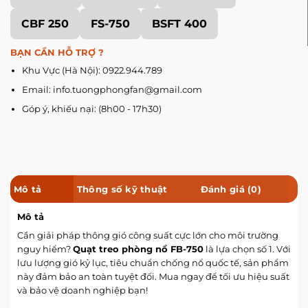
CBF 250
FS-750
BSFT 400
BẠN CẦN HỖ TRỢ ?
Khu Vực (Hà Nội): 0922.944.789
Email: info.tuongphongfan@gmail.com
Góp ý, khiếu nại: (8h00 - 17h30)
Mô tả
Thông số kỹ thuật
Đánh giá (0)
Mô tả
Cần giải pháp thông gió công suất cực lớn cho môi trường
nguy hiểm?
Quạt treo phòng nổ FB-750
là lựa chọn số 1. Với
lưu lượng gió kỷ lục, tiêu chuẩn chống nổ quốc tế, sản phẩm
này đảm bảo an toàn tuyệt đối. Mua ngay để tối ưu hiệu suất
và bảo vệ doanh nghiệp bạn!