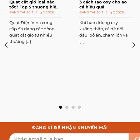
Quạt cắt gió loại nào
3 cách tạo oxy cho ao
tốt? Top 5 thương hiệu
cá hiệu quả
đáng mua
20 Tháng 7, 2026
20 Tháng 7, 2026
Quạt Điện Vina cung
Khi hàm lượng oxy
cấp đa dạng các dòng
xuống thấp, cá dễ nổi
quạt cắt gió từ nhiều
đầu, bỏ ăn, chậm lớn và
thương [...]
[...]
ĐĂNG KÍ ĐỂ NHẬN KHUYẾN MÃI