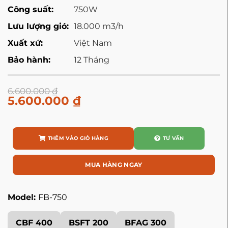
Công suất:
750W
Lưu lượng gió:
18.000 m3/h
Xuất xứ:
Việt Nam
Bảo hành:
12 Tháng
6.600.000
₫
5.600.000
₫
THÊM VÀO GIỎ HÀNG
TƯ VẤN
MUA HÀNG NGAY
Model:
FB-750
CBF 400
BSFT 200
BFAG 300