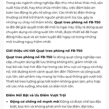
Trong các ngành công nghiệp đặc thù như khai thác mỏ, sản
xuất hóa chất, hay kho chứa nhiên liệu, việc đảm bảo an
toàn lao động là yếu tố sống còn. Các thiết bị điện thông
thường có thể trở thành nguồn phát sinh tia lửa, gây ra
những vụ cháy nổ thảm khốc.
Quạt treo phòng nổ FB-750
ra đời để giải quyết triệt để mối lo ngại này. Đây là dòng quạt
chuyên dụng có công suất lớn nhất, được thiết kế để hoạt
động hiệu quả và an toàn tuyệt đối ngay cả trong những
môi trường nguy hiểm nhất.
Giới thiệu chi tiết Quạt treo phòng nổ FB-750
Quạt treo phòng nổ FB-750
là dòng quạt công nghiệp cao
cấp, chuyên dùng để lưu thông không khí, giảm nhiệt và
loại bỏ các loại hơi độc hại trong các khu vực có nguy cơ cháy
nổ. Với đường kính cánh quạt lên đến 750mm và công suất
cực lớn, sản phẩm này mang lại hiệu quả thông gió vượt trội.
Thiết kế treo tường giúp tiết kiệm không gian sàn, phù hợp
với các nhà xưởng, kho bãi có diện tích lớn.
Điểm Nổi Bật và Ưu Điểm Vượt Trội
Động cơ chống nổ mạnh mẽ:
Động cơ được chế tạo đặc
biệt, bọc kín và không phát sinh tia lửa điện, đạt tiêu