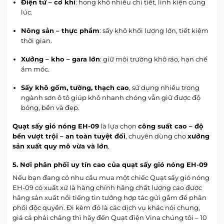
Điện tử – cơ khí
: hong khô nhiều chi tiết, linh kiện cùng
lúc.
Nông sản – thực phẩm
: sấy khô khối lượng lớn, tiết kiệm
thời gian.
Xưởng – kho – gara lớn
: giữ môi trường khô ráo, hạn chế
ẩm mốc.
Sấy khô gốm, tường, thạch cao
, sử dụng nhiều trong
ngành sơn ô tô giúp khô nhanh chóng vẫn giữ được độ
bóng, bền và đẹp.
Quạt sấy gió nóng EH-09
là lựa chọn
công suất cao – độ
bền vượt trội – an toàn tuyệt đối
, chuyên dùng cho
xưởng
sản xuất quy mô vừa và lớn
.
5. Nơi phân phối uy tín cao của quạt sấy gió nóng EH-09
Nếu bạn đang có nhu cầu mua một chiếc Quạt sấy gió nóng
EH-09 có xuất xứ là hàng chính hãng chất lượng cao được
hãng sản xuất nổi tiếng tin tưởng hợp tác gửi gắm để phân
phối độc quyền. Đi kèm đó là các dịch vụ khác nói chung,
giá cả phải chăng thì hãy đến Quạt điện Vina chúng tôi – 10