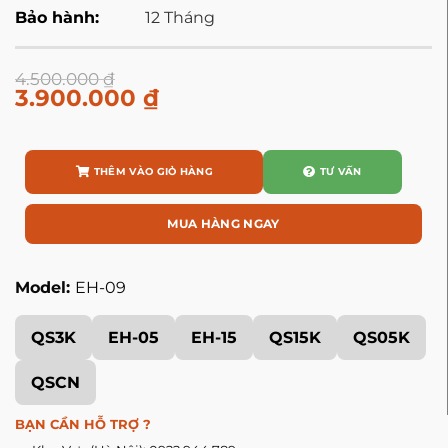
Bảo hành:
12 Tháng
4.500.000
₫
3.900.000
₫
THÊM VÀO GIỎ HÀNG
TƯ VẤN
MUA HÀNG NGAY
Model:
EH-09
QS3K
EH-05
EH-15
QS15K
QS05K
QSCN
BẠN CẦN HỖ TRỢ ?