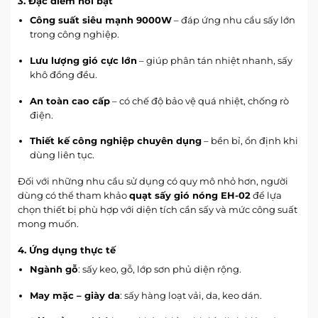
3. Đặc điểm nổi bật
Công suất siêu mạnh 9000W
– đáp ứng nhu cầu sấy lớn
trong công nghiệp.
Lưu lượng gió cực lớn
– giúp phân tán nhiệt nhanh, sấy
khô đồng đều.
An toàn cao cấp
– có chế độ bảo vệ quá nhiệt, chống rò
điện.
Thiết kế công nghiệp chuyên dụng
– bền bỉ, ổn định khi
dùng liên tục.
Đối với những nhu cầu sử dụng có quy mô nhỏ hơn, người
dùng có thể tham khảo
quạt sấy gió nóng EH-02
để lựa
chọn thiết bị phù hợp với diện tích cần sấy và mức công suất
mong muốn.
4. Ứng dụng thực tế
Ngành gỗ
: sấy keo, gỗ, lớp sơn phủ diện rộng.
May mặc – giày da
: sấy hàng loạt vải, da, keo dán.