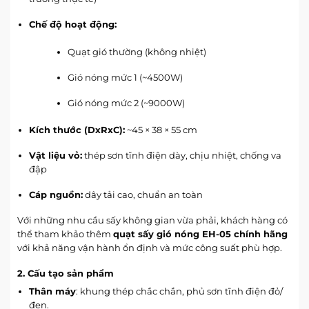
Chế độ hoạt động:
Quạt gió thường (không nhiệt)
Gió nóng mức 1 (~4500W)
Gió nóng mức 2 (~9000W)
Kích thước (DxRxC):
~45 × 38 × 55 cm
Vật liệu vỏ:
thép sơn tĩnh điện dày, chịu nhiệt, chống va
đập
Cáp nguồn:
dây tải cao, chuẩn an toàn
Với những nhu cầu sấy không gian vừa phải, khách hàng có
thể tham khảo thêm
quạt sấy gió nóng EH-05 chính hãng
với khả năng vận hành ổn định và mức công suất phù hợp.
2. Cấu tạo sản phẩm
Thân máy
: khung thép chắc chắn, phủ sơn tĩnh điện đỏ/
đen.