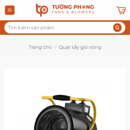
Bỏ
qua
nội
Tìm
dung
kiếm:
Trang chủ
/
Quạt sấy gió nóng