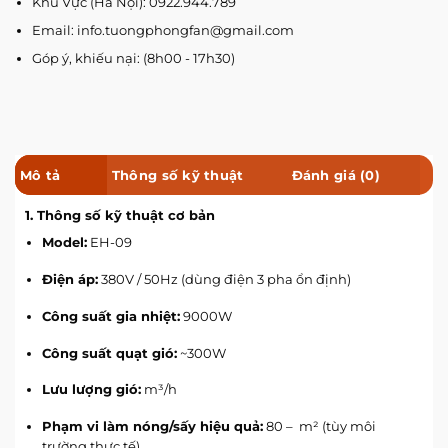
Khu Vực (Hà Nội): 0922.944.789
Email: info.tuongphongfan@gmail.com
Góp ý, khiếu nại: (8h00 - 17h30)
Mô tả
Thông số kỹ thuật
Đánh giá (0)
1. Thông số kỹ thuật cơ bản
Model:
EH-09
Điện áp:
380V / 50Hz (dùng điện 3 pha ổn định)
Công suất gia nhiệt:
9000W
Công suất quạt gió:
~300W
Lưu lượng gió:
m³/h
Phạm vi làm nóng/sấy hiệu quả:
80 – m² (tùy môi
trường thực tế)