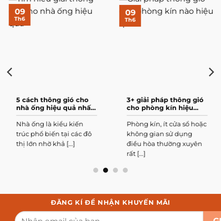
09
09
Th6
Th6
5 cách thông gió cho
3+ giải pháp thông gió
nhà ống hiệu quả nhất
cho phòng kín hiệu
hiện nay
quả nhất
Nhà ống là kiểu kiến
Phòng kín, ít cửa sổ hoặc
trúc phổ biến tại các đô
không gian sử dụng
thị lớn nhờ khả [...]
điều hòa thường xuyên
rất [...]
ĐĂNG KÍ ĐỂ NHẬN KHUYẾN MÃI