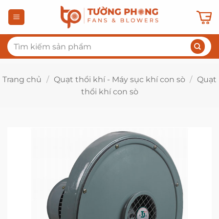
Bỏ
qua
nội
Tìm
dung
kiếm:
Trang chủ
/
Quạt thổi khí - Máy sục khí con sò
/
Quạt
thổi khí con sò