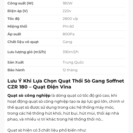
Công suất (W)
180W
Điện áp (V)
220v
Tốc độ
2800 v/p
Miệng thổi
Phi 60
Áp suất
800Pa
Chất liệu vỏ quạt
Gang
Lưu lượng gió (m3/h)
390m3/h
Sản Xuất
Trung Quốc
Bảo hành
12 tháng
Lưu Ý Khi Lựa Chọn
Quạt Thổi Sò Gang Soffnet
CZR 180 – Quạt Điện Vina
Quạt sò công nghiệp
là dòng quạt có tốc độ gió cao, khi
hoạt động quạt sò công nghiệp tạo ra áp lực gió lớn, chính vì
thế quạt sò được sử dụng trong các hệ thống máy móc,
trong các hệ thống hút khói, hút bụi, hút mùi, thổi áp nhà
phao, và nhiều vị trí khác trong hệ thống thổi nò…
Quạt sò hiện có 3 chất liệu phổ biến như: