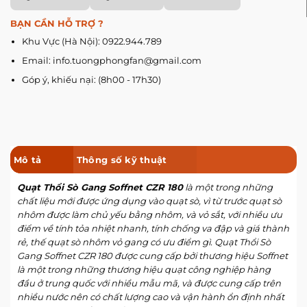
BẠN CẦN HỖ TRỢ ?
Khu Vực (Hà Nội): 0922.944.789
Email: info.tuongphongfan@gmail.com
Góp ý, khiếu nại: (8h00 - 17h30)
Mô tả
Thông số kỹ thuật
Quạt Thổi Sò Gang Soffnet CZR 180
là một trong những
chất liệu mới được ứng dụng vào quạt sò, vì từ trước quạt sò
nhôm được làm chủ yếu bằng nhôm, và vỏ sắt, với nhiều ưu
điểm về tính tỏa nhiệt nhanh, tính chống va đập và giá thành
rẻ, thế quạt sò nhôm vỏ gang có ưu điểm gì.
Quạt Thổi Sò
Gang Soffnet CZR 180 được cung cấp bởi thương hiệu Soffnet
là một trong những thương hiệu quạt công nghiệp hàng
đầu ở trung quốc với nhiều mẫu mã, và được cung cấp trên
nhiều nước nên có chất lượng cao và vận hành ổn định nhất