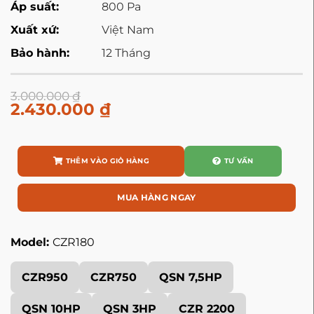
Áp suất:
800 Pa
Xuất xứ:
Việt Nam
Bảo hành:
12 Tháng
3.000.000
₫
2.430.000
₫
THÊM VÀO GIỎ HÀNG
TƯ VẤN
MUA HÀNG NGAY
Model:
CZR180
CZR950
CZR750
QSN 7,5HP
QSN 10HP
QSN 3HP
CZR 2200