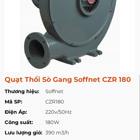
Quạt Thổi Sò Gang Soffnet CZR 180
Thương hiệu:
Soffnet
Mã SP:
CZR180
Điện Áp:
220v/50Hz
Công suất:
180W
Lưu lượng gió:
390 m3/h