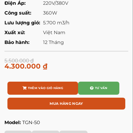
Điện Áp:
220V/380V
Công suất:
360W
Lưu lượng gió:
5.700 m3/h
Xuất xứ:
Việt Nam
Bảo hành:
12 Tháng
5.500.000
₫
4.300.000
₫
THÊM VÀO GIỎ HÀNG
TƯ VẤN
MUA HÀNG NGAY
Model:
TGN-50