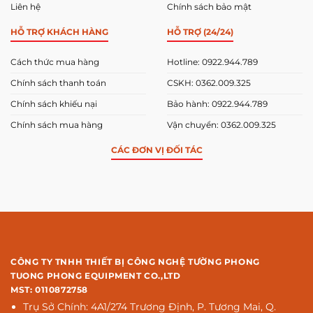
Liên hệ
Chính sách bảo mật
HỖ TRỢ KHÁCH HÀNG
HỖ TRỢ (24/24)
Cách thức mua hàng
Hotline: 0922.944.789
Chính sách thanh toán
CSKH: 0362.009.325
Chính sách khiếu nại
Bảo hành: 0922.944.789
Chính sách mua hàng
Vận chuyển: 0362.009.325
CÁC ĐƠN VỊ ĐỐI TÁC
CÔNG TY TNHH THIẾT BỊ CÔNG NGHỆ TƯỜNG PHONG
TUONG PHONG EQUIPMENT CO.,LTD
MST: 0110872758
Trụ Sở Chính: 4A1/274 Trương Định, P. Tương Mai, Q.