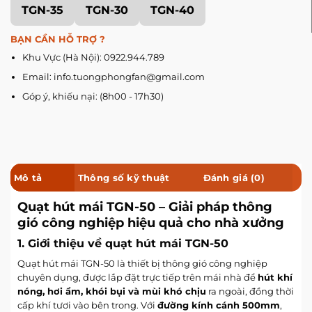
TGN-35
TGN-30
TGN-40
BẠN CẦN HỖ TRỢ ?
Khu Vực (Hà Nội): 0922.944.789
Email: info.tuongphongfan@gmail.com
Góp ý, khiếu nại: (8h00 - 17h30)
Mô tả
Thông số kỹ thuật
Đánh giá (0)
Quạt hút mái TGN-50 – Giải pháp thông
gió công nghiệp hiệu quả cho nhà xưởng
1. Giới thiệu về quạt hút mái TGN-50
Quạt hút mái TGN-50 là thiết bị thông gió công nghiệp
chuyên dụng, được lắp đặt trực tiếp trên mái nhà để
hút khí
nóng, hơi ẩm, khói bụi và mùi khó chịu
ra ngoài, đồng thời
cấp khí tươi vào bên trong. Với
đường kính cánh 500mm
,