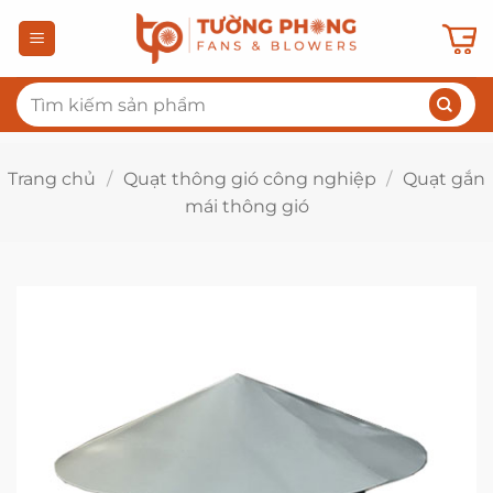
Bỏ
qua
nội
Tìm
dung
kiếm:
Trang chủ
/
Quạt thông gió công nghiệp
/
Quạt gắn
mái thông gió