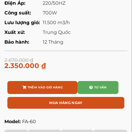
Điện Áp:
220/50HZ
Công suất:
700W
Lưu lượng gió:
11.500 m3/h
Xuất xứ:
Trung Quốc
Bảo hành:
12 Tháng
2.670.000
₫
2.350.000
₫
THÊM VÀO GIỎ HÀNG
TƯ VẤN
MUA HÀNG NGAY
Model:
FA-60