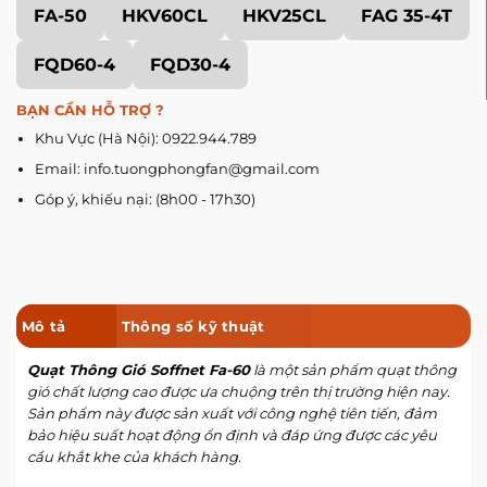
FA-50
HKV60CL
HKV25CL
FAG 35-4T
FQD60-4
FQD30-4
BẠN CẦN HỖ TRỢ ?
Khu Vực (Hà Nội): 0922.944.789
Email: info.tuongphongfan@gmail.com
Góp ý, khiếu nại: (8h00 - 17h30)
Mô tả
Thông số kỹ thuật
Quạt Thông Gió Soffnet Fa-60
là một sản phẩm quạt thông
gió chất lượng cao được ưa chuộng trên thị trường hiện nay.
Sản phẩm này được sản xuất với công nghệ tiên tiến, đảm
bảo hiệu suất hoạt động ổn định và đáp ứng được các yêu
cầu khắt khe của khách hàng.