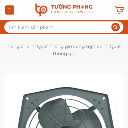
Bỏ
qua
nội
Tìm
dung
kiếm:
Trang chủ
/
Quạt thông gió công nghiệp
/
Quạt
thông gió