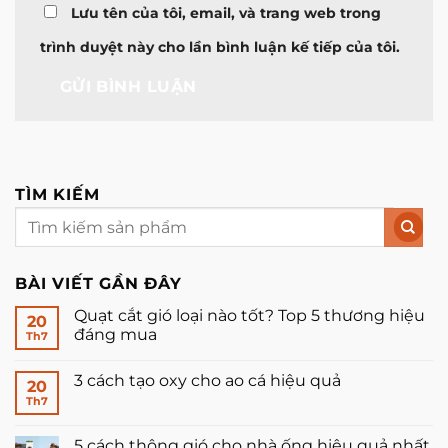
Lưu tên của tôi, email, và trang web trong
trình duyệt này cho lần bình luận kế tiếp của tôi.
TÌM KIẾM
BÀI VIẾT GẦN ĐÂY
Quạt cắt gió loại nào tốt? Top 5 thương hiệu
20
đáng mua
Th7
Không
có
3 cách tạo oxy cho ao cá hiệu quả
bình
20
luận
Th7
Không
ở
có
Quạt
bình
cắt
luận
5 cách thông gió cho nhà ống hiệu quả nhất
gió