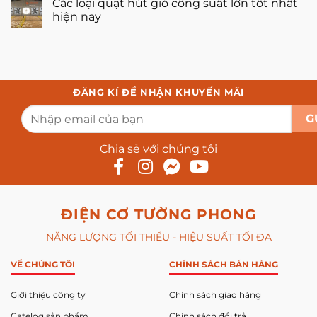
Các loại quạt hút gió công suất lớn tốt nhất
nhân
gì?
hút
ở
tạo?
Công
mùi
hiện nay
Quạt
dụng,
hóa
công
nguyên
chất
Không
nghiệp
lý
hiệu
có
có
suất
bình
tốn
cao,
luận
điện
chống
ở
không?
ăn
Các
mòn
loại
ĐĂNG KÍ ĐỂ NHẬN KHUYẾN MÃI
quạt
hút
gió
công
suất
lớn
Chia sẻ với chúng tôi
tốt
nhất
hiện
nay
ĐIỆN CƠ TƯỜNG PHONG
NĂNG LƯỢNG TỐI THIỂU - HIỆU SUẤT TỐI ĐA
VỀ CHÚNG TÔI
CHÍNH SÁCH BÁN HÀNG
Giới thiệu công ty
Chính sách giao hàng
Catelog sản phẩm
Chính sách đổi trả