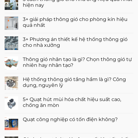
ở
loại
hiện nay
3
nào
cách
tốt?
Không
tạo
Top
có
oxy
3+ giải pháp thông gió cho phòng kín hiệu
5
bình
cho
thương
luận
quả nhất
ao
hiệu
ở
cá
đáng
5
Không
hiệu
mua
cách
có
quả
3+ Phương án thiết kế hệ thống thông gió
thông
bình
gió
luận
cho nhà xưởng
cho
ở
nhà
3+
Không
ống
giải
có
Thông gió nhân tạo là gì? Chọn thông gió tự
hiệu
pháp
bình
quả
thông
luận
nhiên hay nhân tạo?
nhất
gió
ở
hiện
cho
3+
Không
nay
phòng
Phương
có
Hệ thống thông gió tầng hầm là gì? Công
kín
án
bình
hiệu
thiết
luận
dụng, nguyên lý
quả
kế
ở
nhất
hệ
Thông
Không
thống
gió
có
5+ Quạt hút mùi hóa chất hiệu suất cao,
thông
nhân
bình
gió
tạo
luận
chống ăn mòn
cho
là
ở
nhà
gì?
Hệ
Không
xưởng
Chọn
thống
có
Quạt công nghiệp có tốn điện không?
thông
thông
bình
gió
gió
luận
Không
tự
tầng
ở
có
nhiên
hầm
5+
bình
hay
là
Quạt
luận