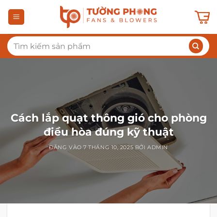
Bỏ
qua
nội
Tìm
dung
kiếm:
Cách lắp quạt thông gió cho phòng
điều hòa​ đúng kỹ thuật
ĐĂNG VÀO
7 THÁNG 10, 2025
BỞI
ADMIN