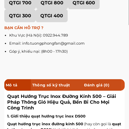
QTGI 700
QTGI 800
QTGI 600
QTGI 300
QTGI 400
BẠN CẦN HỖ TRỢ ?
Khu Vực (Hà Nội): 0922.944.789
Email: info.tuongphongfan@gmail.com
Góp ý, khiếu nại: (8h00 - 17h30)
Mô tả
Thông số kỹ thuật
Đánh giá (0)
Quạt Hướng Trục Inox Đường Kính 500 – Giải
Pháp Thông Gió Hiệu Quả, Bền Bỉ Cho Mọi
Công Trình
1. Giới thiệu quạt hướng trục inox D500
Quạt hướng trục inox đường kính 500
(hay còn gọi là
quạt