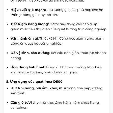
bị rỉ sét khi tiếp xúc với độ ẩm hoặc hóa chất.
Hiệu suất gió mạnh:
Lưu lượng gió lớn, phù hợp cho hệ
thống thông gió quy mô lớn.
Tiết kiệm năng lượng:
Motor dây đồng cao cấp giúp
giảm mức tiêu thụ điện của quạt hướng trục công nghiệp
Vận hành êm ái:
Thiết kế khí động học giảm rung,
giảm
tiếng ồn quạt hút công nghiệp
.
Dễ vệ sinh, bảo dưỡng:
Kết cấu đơn giản, tháo lắp nhanh
chóng.
Ứng dụng linh hoạt:
Dùng được trong xưởng, kho, bếp
ăn, hầm xe, tủ điện, hoặc đường ống gió.
5. Ứng dụng của quạt inox D500
Hút khí nóng, hơi ẩm, khói, mùi
trong nhà bếp, xưởng
sản xuất.
Cấp gió tươi
cho nhà kho, tầng hầm, hầm chứa hàng,
container.