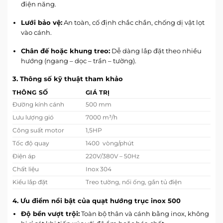
điện năng.
Lưới bảo vệ:
An toàn, cố định chắc chắn, chống dị vật lọt
vào cánh.
Chân đế hoặc khung treo:
Dễ dàng lắp đặt theo nhiều
hướng (ngang – dọc – trần – tường).
3. Thông số kỹ thuật tham khảo
THÔNG SỐ
GIÁ TRỊ
Đường kính cánh
500 mm
Lưu lượng gió
7000 m³/h
Công suất motor
1,5HP
Tốc độ quay
1400 vòng/phút
Điện áp
220V/380V – 50Hz
Chất liệu
Inox 304
Kiểu lắp đặt
Treo tường, nối ống, gắn tủ điện
4. Ưu điểm nổi bật của quạt hướng trục inox 500
Độ bền vượt trội:
Toàn bộ thân và cánh bằng inox, không