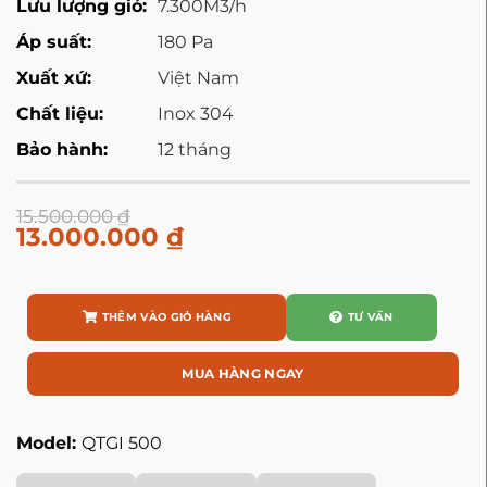
Lưu lượng gió:
7.300M3/h
Áp suất:
180 Pa
Xuất xứ:
Việt Nam
Chất liệu:
Inox 304
Bảo hành:
12 tháng
15.500.000
₫
13.000.000
₫
THÊM VÀO GIỎ HÀNG
TƯ VẤN
MUA HÀNG NGAY
Model:
QTGI 500