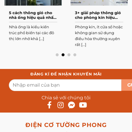
5 cách thông gió cho
3+ giải pháp thông gió
nhà ống hiệu quả nhất
cho phòng kín hiệu
hiện nay
quả nhất
Nhà ống là kiểu kiến
Phòng kín, ít cửa sổ hoặc
trúc phổ biến tại các đô
không gian sử dụng
thị lớn nhờ khả [...]
điều hòa thường xuyên
rất [...]
ĐĂNG KÍ ĐỂ NHẬN KHUYẾN MÃI
Chia sẻ với chúng tôi
ĐIỆN CƠ TƯỜNG PHONG