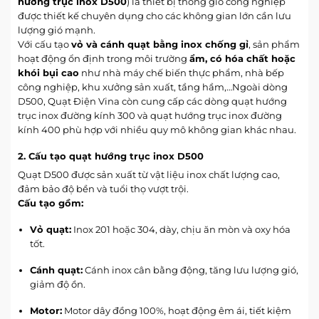
hướng trục inox D500
) là thiết bị thông gió công nghiệp
được thiết kế chuyên dụng cho các không gian lớn cần lưu
lượng gió mạnh.
Với cấu tạo
vỏ và cánh quạt bằng inox chống gỉ
, sản phẩm
hoạt động ổn định trong môi trường
ẩm, có hóa chất hoặc
khói bụi cao
như nhà máy chế biến thực phẩm, nhà bếp
công nghiệp, khu xưởng sản xuất, tầng hầm,…Ngoài dòng
D500, Quạt Điện Vina còn cung cấp các
dòng quạt hướng
trục inox đường kính 300
và
quạt hướng trục inox đường
kính 400
phù hợp với nhiều quy mô không gian khác nhau.
2. Cấu tạo quạt hướng trục inox D500
Quạt D500 được sản xuất từ vật liệu inox chất lượng cao,
đảm bảo độ bền và tuổi thọ vượt trội.
Cấu tạo gồm:
Vỏ quạt:
Inox 201 hoặc 304, dày, chịu ăn mòn và oxy hóa
tốt.
Cánh quạt:
Cánh inox cân bằng động, tăng lưu lượng gió,
giảm độ ồn.
Motor:
Motor dây đồng 100%, hoạt động êm ái, tiết kiệm