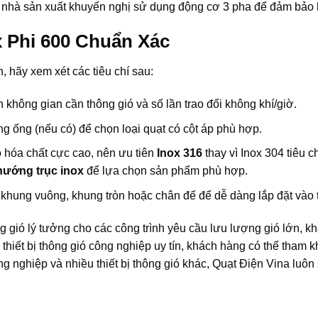
c nhà sản xuất khuyến nghị sử dụng động cơ 3 pha để đảm bảo hi
x Phi 600 Chuẩn Xác
 hãy xem xét các tiêu chí sau:
h không gian cần thông gió và số lần trao đổi không khí/giờ.
ng ống (nếu có) để chọn loại quạt có cột áp phù hợp.
hóa chất cực cao, nên ưu tiên
Inox 316
thay vì Inox 304 tiêu c
hướng trục inox
để lựa chọn sản phẩm phù hợp.
khung vuông, khung tròn hoặc chân đế để dễ dàng lắp đặt vào 
g gió lý tưởng cho các công trình yêu cầu lưu lượng gió lớn, k
thiết bị thông gió công nghiệp uy tín, khách hàng có thể tham 
ng nghiệp và nhiều thiết bị thông gió khác, Quạt Điện Vina luô