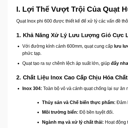
I. Lợi Thế Vượt Trội Của Quạt 
Quạt Inox phi 600 được thiết kế để xử lý các vấn đề t
1.
Khả Năng Xử Lý Lưu Lượng Gió Cực 
Với đường kính cánh
600mm
, quạt cung cấp
lưu lư
phức tạp.
Quạt tạo ra sự chênh lệch áp suất lớn, giúp
đẩy nha
2.
Chất Liệu Inox Cao Cấp Chịu Hóa Chất
Inox 304:
Toàn bộ vỏ và cánh quạt chống lại sự ăn m
Thủy sản và Chế biến thực phẩm:
Đảm b
Môi trường biển:
Độ bền tuyệt đối.
Ngành mạ và xử lý chất thải:
Hoạt động t