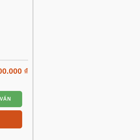
00.000
₫
 VẤN