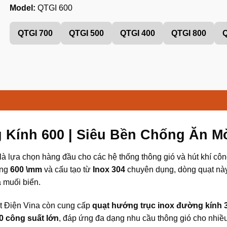
Model:
QTGI 600
QTGI 700
QTGI 500
QTGI 400
QTGI 800
Q
 Kính 600 | Siêu Bền Chống Ăn M
là lựa chọn hàng đầu cho các hệ thống thông gió và hút khí côn
ộng
600 \mm
và cấu tạo từ
Inox 304
chuyên dụng, dòng quạt này
 muối biển.
t Điện Vina còn cung cấp
quạt hướng trục inox đường kính 3
0 công suất lớn
, đáp ứng đa dạng nhu cầu thông gió cho nhiều