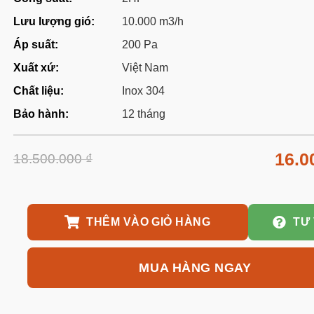
Lưu lượng gió:
10.000 m3/h
Áp suất:
200 Pa
Xuất xứ:
Việt Nam
Chất liệu:
Inox 304
Bảo hành:
12 tháng
16.0
18.500.000
₫
THÊM VÀO GIỎ HÀNG
TƯ
MUA HÀNG NGAY