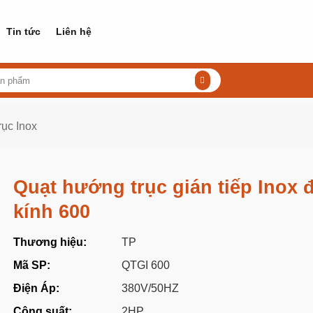
Tin tức
Liên hệ
rục Inox
Quạt hướng trục gián tiếp Inox
kính 600
Thương hiệu:
TP
Mã SP:
QTGI 600
Điện Áp:
380V/50HZ
Công suất:
2HP