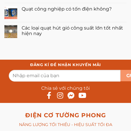
nhà
gì?
Hệ
Không
xưởng
Chọn
thống
có
Quạt công nghiệp có tốn điện không?
thông
thông
bình
gió
gió
luận
Không
tự
tầng
ở
có
nhiên
hầm
5+
bình
hay
là
Quạt
luận
Các loại quạt hút gió công suất lớn tốt nhất
nhân
gì?
hút
ở
tạo?
Công
mùi
hiện nay
Quạt
dụng,
hóa
công
nguyên
chất
Không
nghiệp
lý
hiệu
có
có
suất
bình
tốn
cao,
luận
điện
chống
ở
không?
ăn
Các
mòn
loại
ĐĂNG KÍ ĐỂ NHẬN KHUYẾN MÃI
quạt
hút
gió
công
suất
lớn
Chia sẻ với chúng tôi
tốt
nhất
hiện
nay
ĐIỆN CƠ TƯỜNG PHONG
NĂNG LƯỢNG TỐI THIỂU - HIỆU SUẤT TỐI ĐA