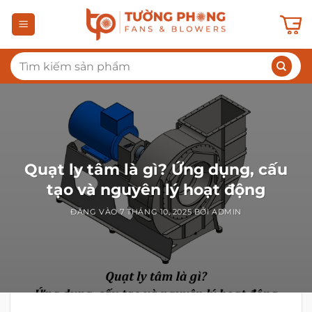
Bỏ
qua
nội
Tìm
dung
kiếm:
Quạt ly tâm là gì? Ứng dụng, cấu
tạo và nguyên lý hoạt động
ĐĂNG VÀO
7 THÁNG 10, 2025
BỞI
ADMIN