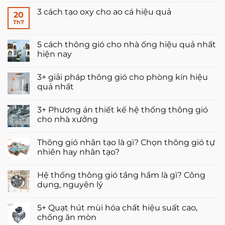
có
3 cách tạo oxy cho ao cá hiệu quả
bình
20
luận
Th7
Không
ở
có
Quạt
bình
cắt
luận
5 cách thông gió cho nhà ống hiệu quả nhất
gió
ở
loại
hiện nay
3
nào
cách
tốt?
Không
tạo
Top
có
oxy
3+ giải pháp thông gió cho phòng kín hiệu
5
bình
cho
thương
luận
quả nhất
ao
hiệu
ở
cá
đáng
5
Không
hiệu
mua
cách
có
quả
3+ Phương án thiết kế hệ thống thông gió
thông
bình
gió
luận
cho nhà xưởng
cho
ở
nhà
3+
Không
ống
giải
có
Thông gió nhân tạo là gì? Chọn thông gió tự
hiệu
pháp
bình
quả
thông
luận
nhiên hay nhân tạo?
nhất
gió
ở
hiện
cho
3+
Không
nay
phòng
Phương
có
Hệ thống thông gió tầng hầm là gì? Công
kín
án
bình
hiệu
thiết
luận
dụng, nguyên lý
quả
kế
ở
nhất
hệ
Thông
Không
thống
gió
có
5+ Quạt hút mùi hóa chất hiệu suất cao,
thông
nhân
bình
gió
tạo
luận
chống ăn mòn
cho
là
ở