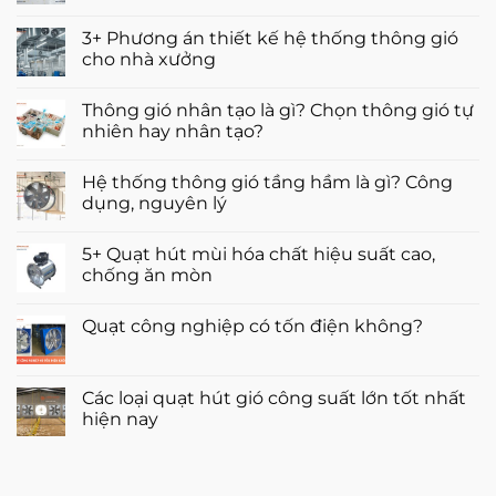
cá
đáng
5
Không
hiệu
mua
cách
có
quả
3+ Phương án thiết kế hệ thống thông gió
thông
bình
gió
luận
cho nhà xưởng
cho
ở
nhà
3+
Không
ống
giải
có
Thông gió nhân tạo là gì? Chọn thông gió tự
hiệu
pháp
bình
quả
thông
luận
nhiên hay nhân tạo?
nhất
gió
ở
hiện
cho
3+
Không
nay
phòng
Phương
có
Hệ thống thông gió tầng hầm là gì? Công
kín
án
bình
hiệu
thiết
luận
dụng, nguyên lý
quả
kế
ở
nhất
hệ
Thông
Không
thống
gió
có
5+ Quạt hút mùi hóa chất hiệu suất cao,
thông
nhân
bình
gió
tạo
luận
chống ăn mòn
cho
là
ở
nhà
gì?
Hệ
Không
xưởng
Chọn
thống
có
Quạt công nghiệp có tốn điện không?
thông
thông
bình
gió
gió
luận
Không
tự
tầng
ở
có
nhiên
hầm
5+
bình
hay
là
Quạt
luận
Các loại quạt hút gió công suất lớn tốt nhất
nhân
gì?
hút
ở
tạo?
Công
mùi
hiện nay
Quạt
dụng,
hóa
công
nguyên
chất
Không
nghiệp
lý
hiệu
có
có
suất
bình
tốn
cao,
luận
điện