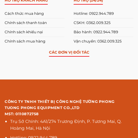
HỖ TRỢ KHÁCH HÀNG
HỖ TRỢ (24/24)
Cách thức mua hàng
Hotline: 0922.944.789
Chính sách thanh toán
CSKH: 0362.009.325
Chính sách khiếu nại
Bảo hành: 0922.944.789
Chính sách mua hàng
Vận chuyển: 0362.009.325
CÁC ĐƠN VỊ ĐỐI TÁC
CÔNG TY TNHH THIẾT BỊ CÔNG NGHỆ TƯỜNG PHONG
TUONG PHONG EQUIPMENT CO.,LTD
MST: 0110872758
Trụ Sở Chính: 4A1/274 Trương Định, P. Tương Mai, Q.
Hoàng Mai, Hà Nội
Hotline: 0922 944 789