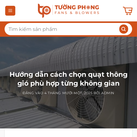
Bỏ
qua
nội
Tìm
dung
kiếm:
Hướng dẫn cách chọn quạt thông
gió phù hợp từng không gian
ĐĂNG VÀO
4 THÁNG MƯỜI MỘT, 2025
BỞI
ADMIN