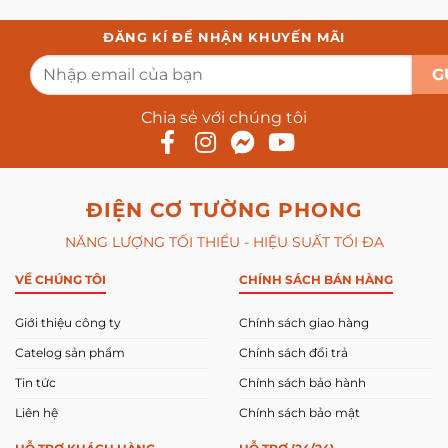
chống
ở
không?
ăn
Các
mòn
loại
ĐĂNG KÍ ĐỂ NHẬN KHUYẾN MÃI
quạt
hút
gió
công
suất
lớn
Chia sẻ với chúng tôi
tốt
nhất
hiện
nay
ĐIỆN CƠ TƯỜNG PHONG
NĂNG LƯỢNG TỐI THIỂU - HIỆU SUẤT TỐI ĐA
VỀ CHÚNG TÔI
CHÍNH SÁCH BÁN HÀNG
Giới thiệu công ty
Chính sách giao hàng
Catelog sản phẩm
Chính sách đổi trả
Tin tức
Chính sách bảo hành
Liên hệ
Chính sách bảo mật