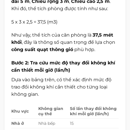
dài 5 m
,
Chiều rộng 3 m
,
Chiều cao 2,5 m
.
Khi đó, thể tích phòng được tính như sau:
5 x 3 x 2,5 = 37,5 (m3)
Như vậy, thể tích của căn phòng là
37,5 mét
khối
, đây là thông số quan trọng để lựa chọn
công suất quạt thông gió
phù hợp.
Bước 2: Tra cứu mức độ thay đổi không khí
cần thiết mỗi giờ (lần/h)
Dựa vào bảng trên, có thể xác định mức độ
trao đổi không khí cần thiết cho từng loại
không gian.
Không gian
Số lần thay đổi không
Khu vực
cụ thể
khí mỗi giờ (lần/h)
Nhà ở
Nhà bếp
15