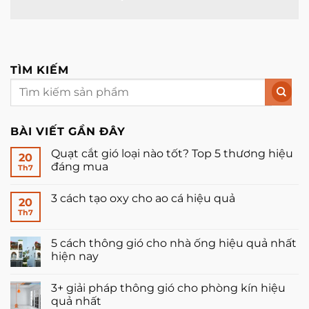
TÌM KIẾM
BÀI VIẾT GẦN ĐÂY
Quạt cắt gió loại nào tốt? Top 5 thương hiệu
20
đáng mua
Th7
Không
có
3 cách tạo oxy cho ao cá hiệu quả
bình
20
luận
Th7
Không
ở
có
Quạt
bình
cắt
luận
5 cách thông gió cho nhà ống hiệu quả nhất
gió
ở
loại
hiện nay
3
nào
cách
tốt?
Không
tạo
Top
có
oxy
3+ giải pháp thông gió cho phòng kín hiệu
5
bình
cho
thương
luận
quả nhất
ao
hiệu
ở