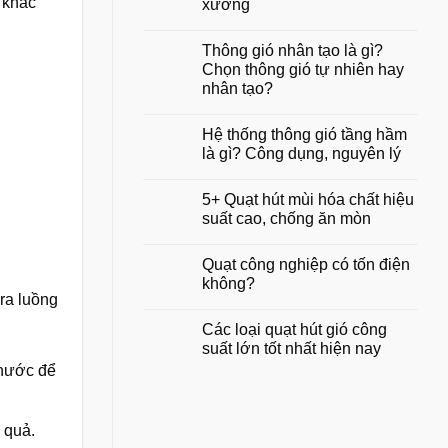
 khác
xưởng
nhà
3+
ống
giải
Không
hiệu
pháp
có
quả
thông
Thông gió nhân tạo là gì?
bình
nhất
gió
luận
Chọn thông gió tự nhiên hay
hiện
cho
ở
nay
phòng
nhân tạo?
3+
kín
Phương
hiệu
Không
án
quả
có
thiết
Hệ thống thông gió tầng hầm
nhất
bình
kế
luận
là gì? Công dụng, nguyên lý
hệ
ở
thống
Thông
Không
thông
gió
có
gió
5+ Quạt hút mùi hóa chất hiệu
nhân
bình
cho
tạo
luận
suất cao, chống ăn mòn
nhà
là
ở
xưởng
gì?
Hệ
Không
Chọn
thống
có
Quạt công nghiệp có tốn điện
thông
thông
bình
gió
gió
luận
không?
tự
tầng
ở
ra luồng
nhiên
hầm
5+
Không
hay
là
Quạt
có
Các loại quạt hút gió công
nhân
gì?
hút
bình
tạo?
Công
mùi
luận
suất lớn tốt nhất hiện nay
dụng,
hóa
ở
nguyên
chất
Quạt
 nước để
Không
lý
hiệu
công
có
suất
nghiệp
bình
cao,
có
luận
chống
tốn
ở
 quả.
ăn
điện
Các
mòn
không?
loại