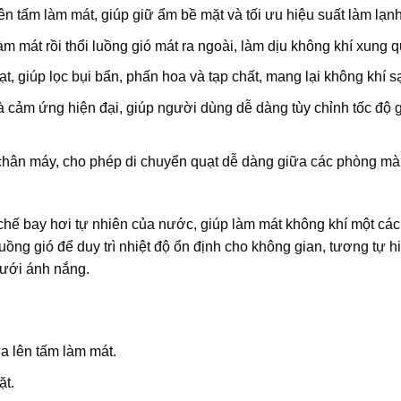
n tấm làm mát, giúp giữ ẩm bề mặt và tối ưu hiệu suất làm lạnh
m mát rồi thổi luồng gió mát ra ngoài, làm dịu không khí xung 
t, giúp lọc bụi bẩn, phấn hoa và tạp chất, mang lại không khí 
 cảm ứng hiện đại, giúp người dùng dễ dàng tùy chỉnh tốc độ g
 chân máy, cho phép di chuyển quạt dễ dàng giữa các phòng m
chế bay hơi tự nhiên của nước, giúp làm mát không khí một các
luồng gió để duy trì nhiệt độ ổn định cho không gian, tương tự h
dưới ánh nắng.
 lên tấm làm mát.
ặt.