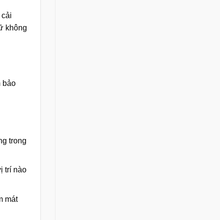
 cải
iữ không
m bảo
ng trong
 trí nào
m mát