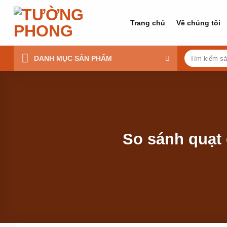
Bỏ
qua
Trang chủ
Về chúng tôi
nội
dung
Tìm
DANH MỤC SẢN PHẨM
kiếm:
So sánh quạt 