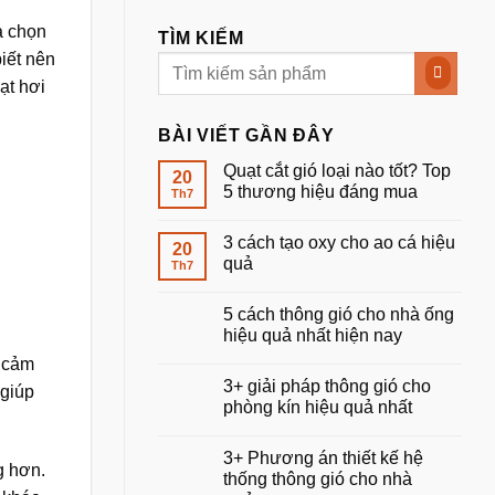
a chọn
TÌM KIẾM
iết nên
ạt hơi
BÀI VIẾT GẦN ĐÂY
Quạt cắt gió loại nào tốt? Top
20
5 thương hiệu đáng mua
Th7
Không
có
3 cách tạo oxy cho ao cá hiệu
bình
20
luận
quả
Th7
ở
Quạt
Không
cắt
có
5 cách thông gió cho nhà ống
gió
bình
loại
luận
hiệu quả nhất hiện nay
nào
ở
tốt?
3
Không
i cảm
Top
cách
có
3+ giải pháp thông gió cho
5
tạo
bình
 giúp
thương
oxy
luận
phòng kín hiệu quả nhất
hiệu
cho
ở
đáng
ao
5
Không
mua
cá
cách
có
3+ Phương án thiết kế hệ
hiệu
thông
bình
g hơn.
quả
gió
luận
thống thông gió cho nhà
cho
ở