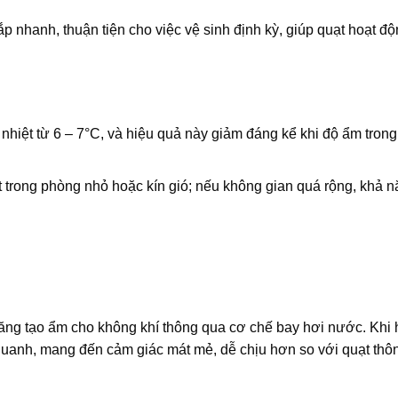
p nhanh, thuận tiện cho việc vệ sinh định kỳ, giúp quạt hoạt đ
 nhiệt từ 6 – 7°C, và hiệu quả này giảm đáng kể khi độ ẩm tron
t trong phòng nhỏ hoặc kín gió; nếu không gian quá rộng, khả 
năng tạo ẩm cho không khí thông qua cơ chế bay hơi nước. Khi 
quanh, mang đến cảm giác mát mẻ, dễ chịu hơn so với quạt thô