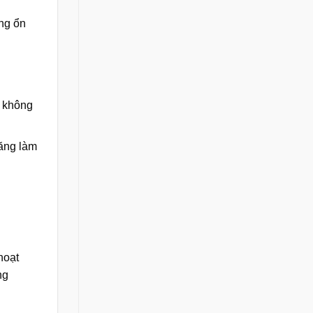
ộng ổn
g không
năng làm
hoạt
ng