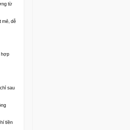
ờng từ
t mẻ, dễ
ù hợp
chỉ sau
ông
hí tiền