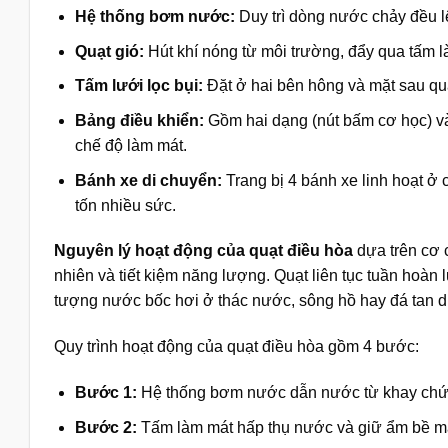
Hệ thống bơm nước:
Duy trì dòng nước chảy đều lê
Quạt gió:
Hút khí nóng từ môi trường, đẩy qua tấm là
Tấm lưới lọc bụi:
Đặt ở hai bên hông và mặt sau quạ
Bảng điều khiển:
Gồm hai dạng (nút bấm cơ học) và
chế độ làm mát.
Bánh xe di chuyển:
Trang bị 4 bánh xe linh hoạt ở
tốn nhiều sức.
Nguyên lý hoạt động của quạt điều hòa
dựa trên cơ 
nhiên và tiết kiệm năng lượng. Quạt liên tục tuần hoàn 
tượng nước bốc hơi ở thác nước, sông hồ hay đá tan 
Quy trình hoạt động của quạt điều hòa gồm 4 bước:
Bước 1:
Hệ thống bơm nước dẫn nước từ khay chứa
Bước 2:
Tấm làm mát hấp thụ nước và giữ ẩm bề m