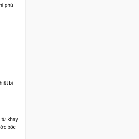
hỉ phù
iết bị
 từ khay
ước bốc